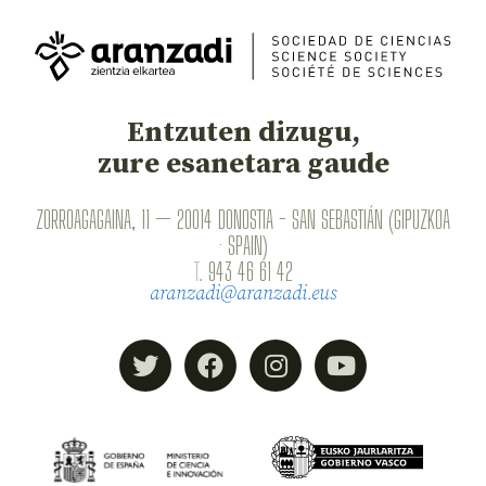
Entzuten dizugu,
zure esanetara gaude
ZORROAGAGAINA, 11 — 20014 DONOSTIA - SAN SEBASTIÁN (GIPUZKOA
· SPAIN)
T.
943 46 61 42
aranzadi@aranzadi.eus