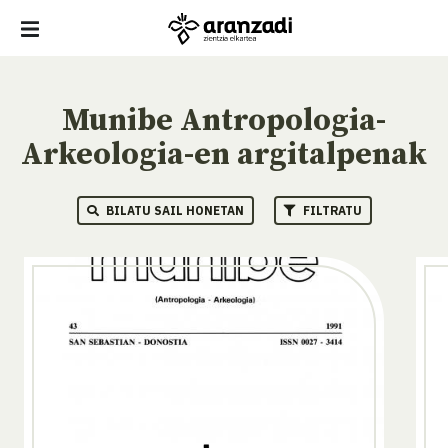
Munibe Antropologia-
Arkeologia-en argitalpenak
BILATU SAIL HONETAN
FILTRATU