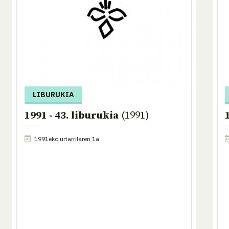
LIBURUKIA
1991 - 43. liburukia
(1991)
1991eko urtarrilaren 1a