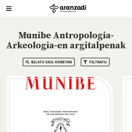
Munibe Antropologia-
Arkeologia-en argitalpenak
BILATU SAIL HONETAN
FILTRATU