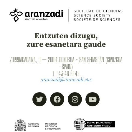
Entzuten dizugu,
zure esanetara gaude
ZORROAGAGAINA, 11 — 20014 DONOSTIA - SAN SEBASTIÁN (GIPUZKOA
· SPAIN)
T.
943 46 61 42
aranzadi@aranzadi.eus