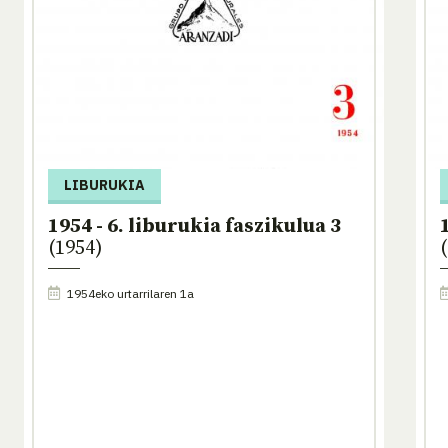
LIBURUKIA
1954 - 6. liburukia faszikulua 3
(1954)
1954eko urtarrilaren 1a