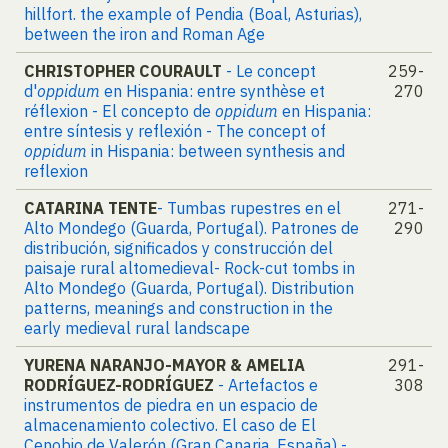
hillfort. the example of Pendia (Boal, Asturias),
between the iron and Roman Age
CHRISTOPHER COURAULT
- Le concept
259-
d'
oppidum
en Hispania: entre synthèse et
270
réflexion - El concepto de
oppidum
en Hispania:
entre síntesis y reflexión - The concept of
oppidum
in Hispania: between synthesis and
reflexion
CATARINA TENTE
- Tumbas rupestres en el
271-
Alto Mondego (Guarda, Portugal). Patrones de
290
distribución, significados y construcción del
paisaje rural altomedieval- Rock-cut tombs in
Alto Mondego (Guarda, Portugal). Distribution
patterns, meanings and construction in the
early medieval rural landscape
YURENA NARANJO-MAYOR & AMELIA
291-
RODRÍGUEZ-RODRÍGUEZ
- Artefactos e
308
instrumentos de piedra en un espacio de
almacenamiento colectivo. El caso de El
Cenobio de Valerón (Gran Canaria, España) -