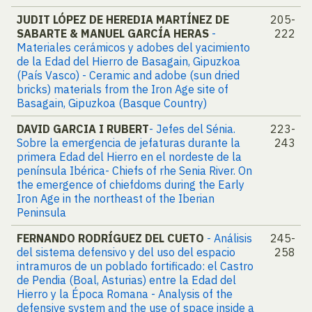
JUDIT LÓPEZ DE HEREDIA MARTÍNEZ DE
205-
SABARTE & MANUEL GARCÍA HERAS
-
222
Materiales cerámicos y adobes del yacimiento
de la Edad del Hierro de Basagain, Gipuzkoa
(País Vasco) - Ceramic and adobe (sun dried
bricks) materials from the Iron Age site of
Basagain, Gipuzkoa (Basque Country)
DAVID GARCIA I RUBERT
- Jefes del Sénia.
223-
Sobre la emergencia de jefaturas durante la
243
primera Edad del Hierro en el nordeste de la
península Ibérica- Chiefs of rhe Senia River. On
the emergence of chiefdoms during the Early
Iron Age in the northeast of the Iberian
Peninsula
FERNANDO RODRÍGUEZ DEL CUETO
- Análisis
245-
del sistema defensivo y del uso del espacio
258
intramuros de un poblado fortificado: el Castro
de Pendia (Boal, Asturias) entre la Edad del
Hierro y la Época Romana - Analysis of the
defensive system and the use of space inside a