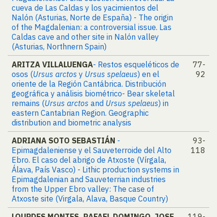
cueva de Las Caldas y los yacimientos del
Nalón (Asturias, Norte de España) - The origin
of the Magdalenian: a controversial issue. Las
Caldas cave and other site in Nalón valley
(Asturias, Northnern Spain)
ARITZA VILLALUENGA
- Restos esqueléticos de
77-
osos (
Ursus arctos
y
Ursus spelaeus
) en el
92
oriente de la Región Cantábrica. Distribución
geográfica y análisis biométrico- Bear skeletal
remains (
Ursus arctos
and
Ursus spelaeus
) in
eastern Cantabrian Region. Geographic
distribution and biometric analysis
ADRIANA SOTO SEBASTIÁN
-
93-
Epimagdaleniense y el Sauveterroide del Alto
118
Ebro. El caso del abrigo de Atxoste (Vírgala,
Álava, País Vasco) - Lithic production systems in
Epimagdalenian and Sauveterrian industries
from the Upper Ebro valley: The case of
Atxoste site (Virgala, Alava, Basque Country)
LOURDES MONTES, RAFAEL DOMINGO, JOSE
119-