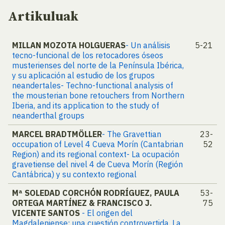
Artikuluak
MILLAN MOZOTA HOLGUERAS
- Un análisis
5-21
tecno-funcional de los retocadores óseos
musterienses del norte de la Península Ibérica,
y su aplicación al estudio de los grupos
neandertales- Techno-functional analysis of
the mousterian bone retouchers from Northern
Iberia, and its application to the study of
neanderthal groups
MARCEL BRADTMÖLLER
- The Gravettian
23-
occupation of Level 4 Cueva Morín (Cantabrian
52
Region) and its regional context- La ocupación
gravetiense del nivel 4 de Cueva Morín (Región
Cantábrica) y su contexto regional
Mª SOLEDAD CORCHÓN RODRÍGUEZ, PAULA
53-
ORTEGA MARTÍNEZ & FRANCISCO J.
75
VICENTE SANTOS
- El origen del
Magdaleniense: una cuestión controvertida. La