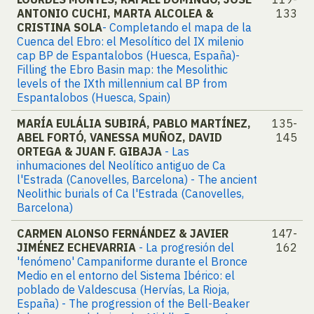
ANTONIO CUCHI, MARTA ALCOLEA &
133
CRISTINA SOLA
- Completando el mapa de la
Cuenca del Ebro: el Mesolítico del IX milenio
cap BP de Espantalobos (Huesca, España)-
Filling the Ebro Basin map: the Mesolithic
levels of the IXth millennium cal BP from
Espantalobos (Huesca, Spain)
MARÍA EULÁLIA SUBIRÁ, PABLO MARTÍNEZ,
135-
ABEL FORTÓ, VANESSA MUÑOZ, DAVID
145
ORTEGA & JUAN F. GIBAJA
- Las
inhumaciones del Neolítico antiguo de Ca
l'Estrada (Canovelles, Barcelona) - The ancient
Neolithic burials of Ca l'Estrada (Canovelles,
Barcelona)
CARMEN ALONSO FERNÁNDEZ & JAVIER
147-
JIMÉNEZ ECHEVARRIA
- La progresión del
162
'fenómeno' Campaniforme durante el Bronce
Medio en el entorno del Sistema Ibérico: el
poblado de Valdescusa (Hervías, La Rioja,
España) - The progression of the Bell-Beaker