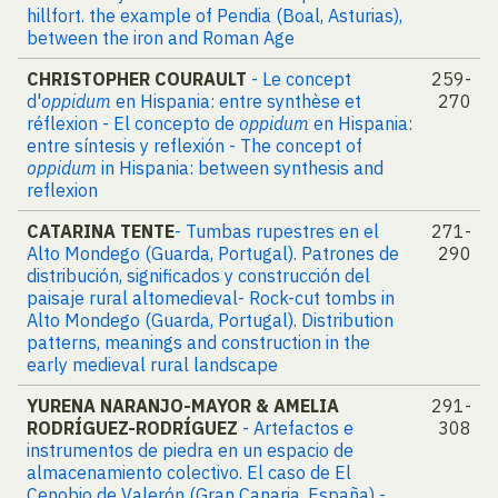
hillfort. the example of Pendia (Boal, Asturias),
between the iron and Roman Age
CHRISTOPHER COURAULT
- Le concept
259-
d'
oppidum
en Hispania: entre synthèse et
270
réflexion - El concepto de
oppidum
en Hispania:
entre síntesis y reflexión - The concept of
oppidum
in Hispania: between synthesis and
reflexion
CATARINA TENTE
- Tumbas rupestres en el
271-
Alto Mondego (Guarda, Portugal). Patrones de
290
distribución, significados y construcción del
paisaje rural altomedieval- Rock-cut tombs in
Alto Mondego (Guarda, Portugal). Distribution
patterns, meanings and construction in the
early medieval rural landscape
YURENA NARANJO-MAYOR & AMELIA
291-
RODRÍGUEZ-RODRÍGUEZ
- Artefactos e
308
instrumentos de piedra en un espacio de
almacenamiento colectivo. El caso de El
Cenobio de Valerón (Gran Canaria, España) -