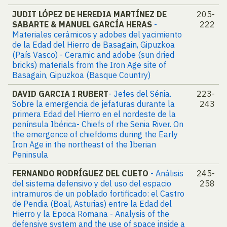
JUDIT LÓPEZ DE HEREDIA MARTÍNEZ DE
205-
SABARTE & MANUEL GARCÍA HERAS
-
222
Materiales cerámicos y adobes del yacimiento
de la Edad del Hierro de Basagain, Gipuzkoa
(País Vasco) - Ceramic and adobe (sun dried
bricks) materials from the Iron Age site of
Basagain, Gipuzkoa (Basque Country)
DAVID GARCIA I RUBERT
- Jefes del Sénia.
223-
Sobre la emergencia de jefaturas durante la
243
primera Edad del Hierro en el nordeste de la
península Ibérica- Chiefs of rhe Senia River. On
the emergence of chiefdoms during the Early
Iron Age in the northeast of the Iberian
Peninsula
FERNANDO RODRÍGUEZ DEL CUETO
- Análisis
245-
del sistema defensivo y del uso del espacio
258
intramuros de un poblado fortificado: el Castro
de Pendia (Boal, Asturias) entre la Edad del
Hierro y la Época Romana - Analysis of the
defensive system and the use of space inside a