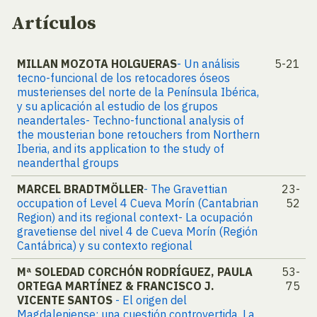
Artículos
MILLAN MOZOTA HOLGUERAS
- Un análisis
5-21
tecno-funcional de los retocadores óseos
musterienses del norte de la Península Ibérica,
y su aplicación al estudio de los grupos
neandertales- Techno-functional analysis of
the mousterian bone retouchers from Northern
Iberia, and its application to the study of
neanderthal groups
MARCEL BRADTMÖLLER
- The Gravettian
23-
occupation of Level 4 Cueva Morín (Cantabrian
52
Region) and its regional context- La ocupación
gravetiense del nivel 4 de Cueva Morín (Región
Cantábrica) y su contexto regional
Mª SOLEDAD CORCHÓN RODRÍGUEZ, PAULA
53-
ORTEGA MARTÍNEZ & FRANCISCO J.
75
VICENTE SANTOS
- El origen del
Magdaleniense: una cuestión controvertida. La