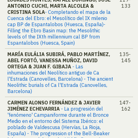
ANTONIO CUCHI, MARTA ALCOLEA &
133
CRISTINA SOLA
- Completando el mapa de la
Cuenca del Ebro: el Mesolítico del IX milenio
cap BP de Espantalobos (Huesca, España)-
Filling the Ebro Basin map: the Mesolithic
levels of the IXth millennium cal BP from
Espantalobos (Huesca, Spain)
MARÍA EULÁLIA SUBIRÁ, PABLO MARTÍNEZ,
135-
ABEL FORTÓ, VANESSA MUÑOZ, DAVID
145
ORTEGA & JUAN F. GIBAJA
- Las
inhumaciones del Neolítico antiguo de Ca
l'Estrada (Canovelles, Barcelona) - The ancient
Neolithic burials of Ca l'Estrada (Canovelles,
Barcelona)
CARMEN ALONSO FERNÁNDEZ & JAVIER
147-
JIMÉNEZ ECHEVARRIA
- La progresión del
162
'fenómeno' Campaniforme durante el Bronce
Medio en el entorno del Sistema Ibérico: el
poblado de Valdescusa (Hervías, La Rioja,
España) - The progression of the Bell-Beaker