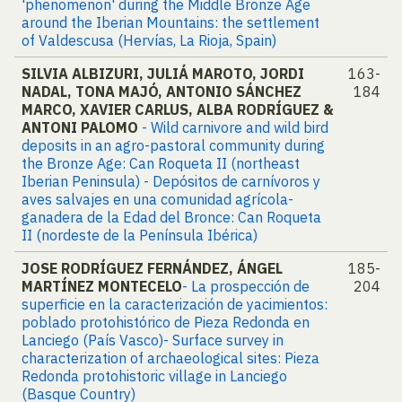
'phenomenon' during the Middle Bronze Age
around the Iberian Mountains: the settlement
of Valdescusa (Hervías, La Rioja, Spain)
SILVIA ALBIZURI, JULIÁ MAROTO, JORDI
163-
NADAL, TONA MAJÓ, ANTONIO SÁNCHEZ
184
MARCO, XAVIER CARLUS, ALBA RODRÍGUEZ &
ANTONI PALOMO
- Wild carnivore and wild bird
deposits in an agro-pastoral community during
the Bronze Age: Can Roqueta II (northeast
Iberian Peninsula) - Depósitos de carnívoros y
aves salvajes en una comunidad agrícola-
ganadera de la Edad del Bronce: Can Roqueta
II (nordeste de la Península Ibérica)
JOSE RODRÍGUEZ FERNÁNDEZ, ÁNGEL
185-
MARTÍNEZ MONTECELO
- La prospección de
204
superficie en la caracterización de yacimientos:
poblado protohistórico de Pieza Redonda en
Lanciego (País Vasco)- Surface survey in
characterization of archaeological sites: Pieza
Redonda protohistoric village in Lanciego
(Basque Country)