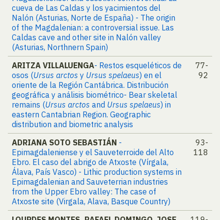
cueva de Las Caldas y los yacimientos del
Nalón (Asturias, Norte de España) - The origin
of the Magdalenian: a controversial issue. Las
Caldas cave and other site in Nalón valley
(Asturias, Northnern Spain)
ARITZA VILLALUENGA
- Restos esqueléticos de
77-
osos (
Ursus arctos
y
Ursus spelaeus
) en el
92
oriente de la Región Cantábrica. Distribución
geográfica y análisis biométrico- Bear skeletal
remains (
Ursus arctos
and
Ursus spelaeus
) in
eastern Cantabrian Region. Geographic
distribution and biometric analysis
ADRIANA SOTO SEBASTIÁN
-
93-
Epimagdaleniense y el Sauveterroide del Alto
118
Ebro. El caso del abrigo de Atxoste (Vírgala,
Álava, País Vasco) - Lithic production systems in
Epimagdalenian and Sauveterrian industries
from the Upper Ebro valley: The case of
Atxoste site (Virgala, Alava, Basque Country)
LOURDES MONTES, RAFAEL DOMINGO, JOSE
119-