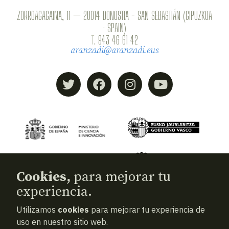
ZORROAGAGAINA, 11 — 20014 DONOSTIA - SAN SEBASTIÁN (GIPUZKOA
· SPAIN)
T.
943 46 61 42
aranzadi@aranzadi.eus
Cookies,
para mejorar tu
experiencia.
Utilizamos
cookies
para mejorar tu experiencia de
© 2026
Aranzadi — Zientzia elkartea
uso en nuestro sitio web.