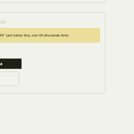
ak)
X” jarri behar dira, non XX ehunenak diren
a