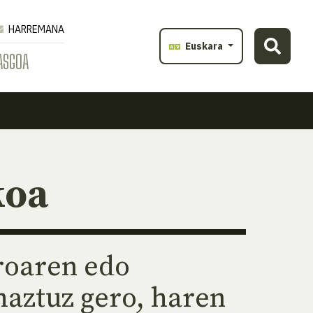
HARREMANA
Euskara
ASGOA
koa
roaren edo
haztuz gero, haren