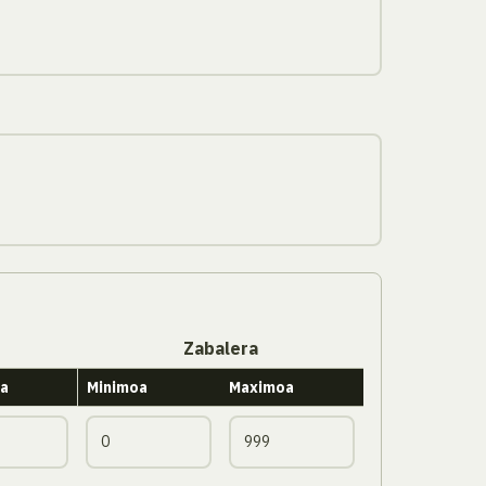
Zabalera
a
Minimoa
Maximoa