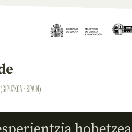
de
(GIPUZKOA · SPAIN)
sperientzia hobetzea