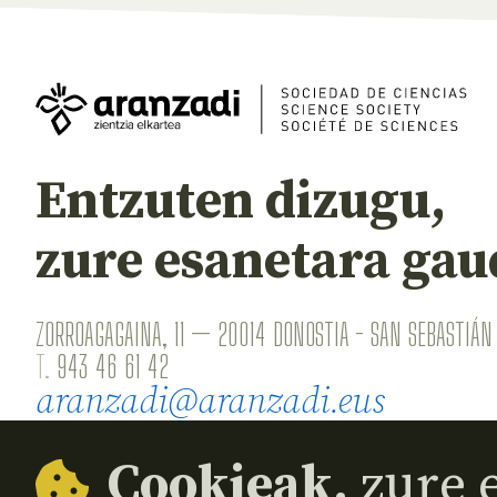
Entzuten dizugu,
zure esanetara gau
ZORROAGAGAINA, 11 — 20014 DONOSTIA - SAN SEBASTIÁN 
T.
943 46 61 42
aranzadi@aranzadi.eus
Cookieak,
zure e