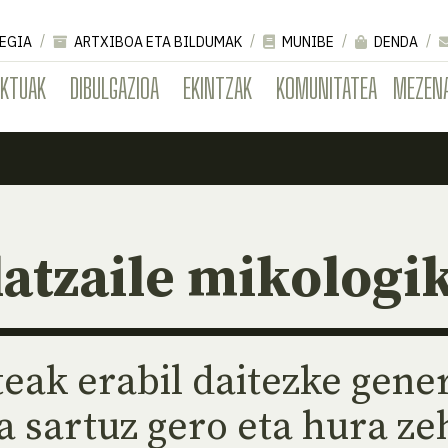
EGIA
ARTXIBOA ETA BILDUMAK
MUNIBE
DENDA
EKTUAK
DIBULGAZIOA
EKINTZAK
KOMUNITATEA
MEZEN
latzaile mikologi
ak erabil daitezke gene
 sartuz gero eta hura ze