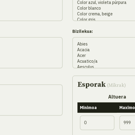
Bizilekua:
Esporak
(Mikrak)
Altuera
Minimoa
Maximo