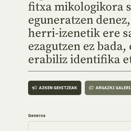
fitxa mikologikora 
eguneratzen denez,
herri-izenetik ere 
ezagutzen ez bada,
erabiliz identifika 
AZKEN GEHITZEAK
ARGAZKI GALER
Generoa