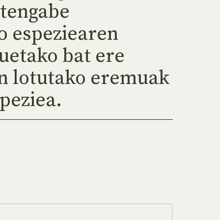
etengabe
o espeziearen
uetako bat ere
in lotutako eremuak
speziea.