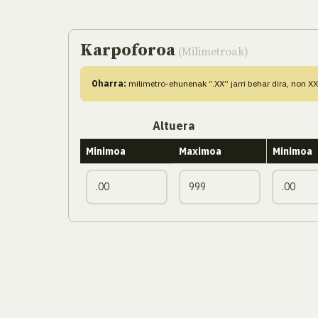
Karpoforoa
(Milimetroak)
Oharra:
milimetro-ehunenak “.XX” jarri behar dira, non X
Altuera
Minimoa
Maximoa
Minimoa