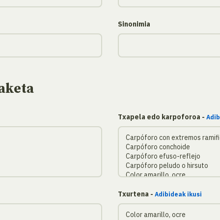
Sinonimia
aketa
Txapela edo karpoforoa -
Adib
Txurtena -
Adibideak ikusi