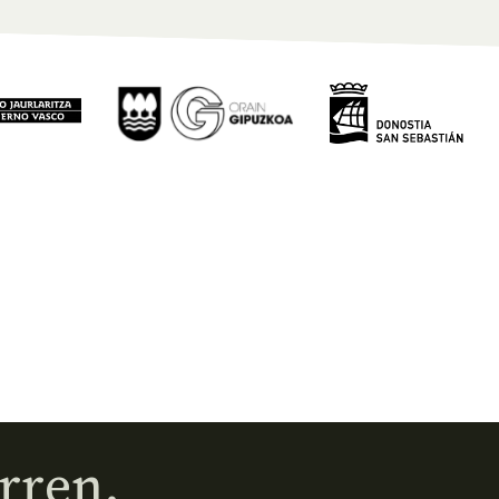
rren.