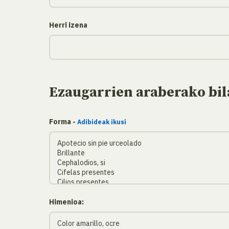
Herri izena
Ezaugarrien araberako bil
Forma -
Adibideak ikusi
Himenioa: