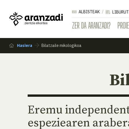
ALBISTEAK
LIBURUT
ZER DA ARANZADI?
PROI
Hasiera
Bilatzaile mikologikoa
Bi
Eremu independente
espeziearen arabera