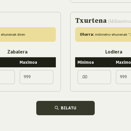
Txurtena
(Milimetro
X ehunenak diren
Oharra:
milimetro-ehunenak “.X
Zabalera
Lodiera
Maximoa
Minimoa
Maximo
BILATU