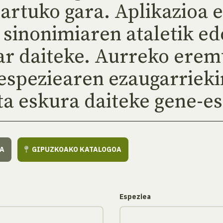
sartuko gara. Aplikazioa 
 sinonimiaren ataletik ed
sar daiteke. Aurreko erem
 espeziearen ezaugarriek
eta eskura daiteke gene-e
IA
GIPUZKOAKO KATALOGOA
Espeziea