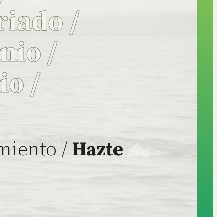
riado
/
onio
/
rio
/
miento /
Hazte