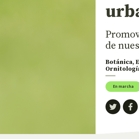
urb
Promove
de nues
Botánica
,
Ornitologí
En marcha