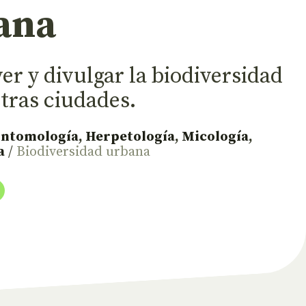
ana
r y divulgar la biodiversidad
tras ciudades.
Entomología
,
Herpetología
,
Micología
,
a
/
Biodiversidad urbana