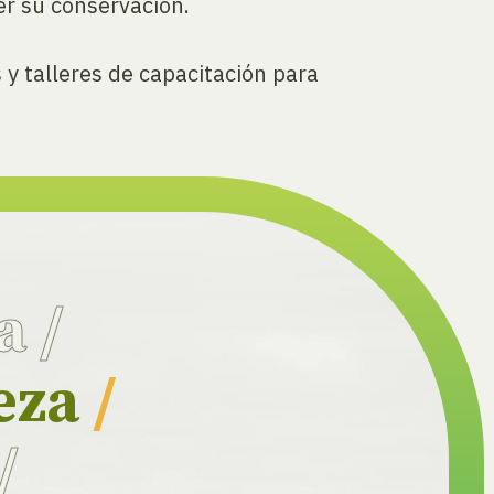
er su conservación.
 y talleres de capacitación para
ia
/
eza
/
/