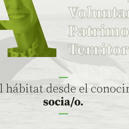
Volunta
Patrim
Territo
 hábitat desde el conoci
socia/o.