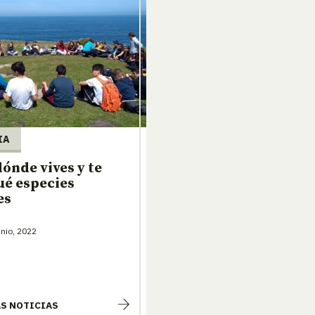
IA
ónde vives y te
ué especies
es
nio, 2022
AS NOTICIAS