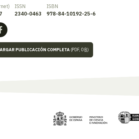
rnet)
ISSN
ISBN
7
2340-0463
978-84-10192-25-6
ARGAR PUBLICACIÓN COMPLETA
(PDF, 0
B
)