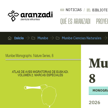
NOTICIAS
BIBLIOTE
QUÉ ES ARANZADI
PROYE
Inicio
Munibe
Munibe Ciencias Naturales
Mu
8
MONOGRÁ
2026