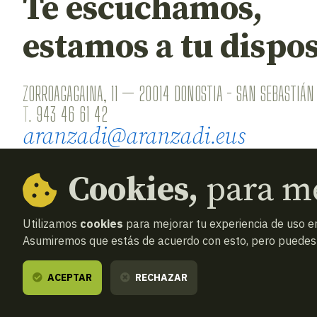
Te escuchamos,
estamos a tu dispos
ZORROAGAGAINA, 11 — 20014 DONOSTIA - SAN SEBASTIÁN 
T.
943 46 61 42
aranzadi@aranzadi.eus
Cookies,
para me
Utilizamos
cookies
para mejorar tu experiencia de uso en
Asumiremos que estás de acuerdo con esto, pero puedes o
© 2026
Aranzadi — Zientzia elkartea
Términos y
ACEPTAR
RECHAZAR