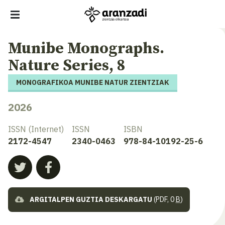
Munibe Monographs.
Nature Series, 8
MONOGRAFIKOA MUNIBE NATUR ZIENTZIAK
2026
ISSN (Internet)
ISSN
ISBN
2172-4547
2340-0463
978-84-10192-25-6
ARGITALPEN GUZTIA DESKARGATU
(PDF, 0
B
)