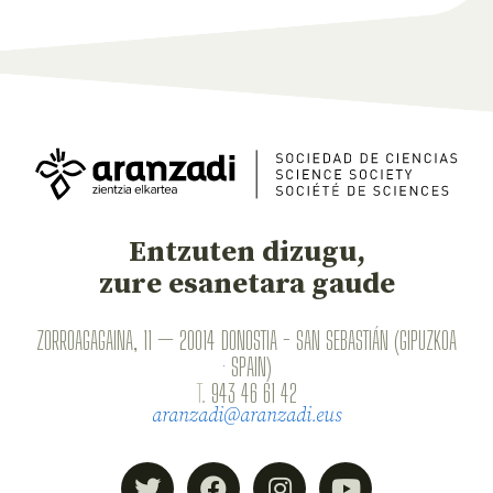
Entzuten dizugu,
zure esanetara gaude
ZORROAGAGAINA, 11 — 20014 DONOSTIA - SAN SEBASTIÁN (GIPUZKOA
· SPAIN)
T.
943 46 61 42
aranzadi@aranzadi.eus