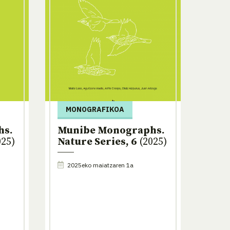
MONOGRAFIKOA
hs.
Munibe Monographs.
25)
Nature Series, 6
(2025)
2025eko maiatzaren 1a