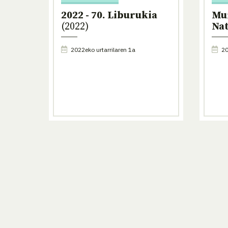
2022 - 70. Liburukia
Mu
(2022)
Nat
2022eko urtarrilaren 1a
20