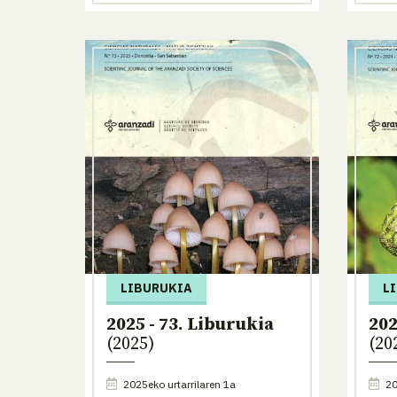
LIBURUKIA
L
2025 - 73. Liburukia
202
(2025)
(20
2025eko urtarrilaren 1a
20