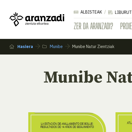
ALBISTEAK
LIBURUT
ZER DA ARANZADI?
PROI
Hasiera
Munibe
Munibe Natur Zientziak
Munibe Nat