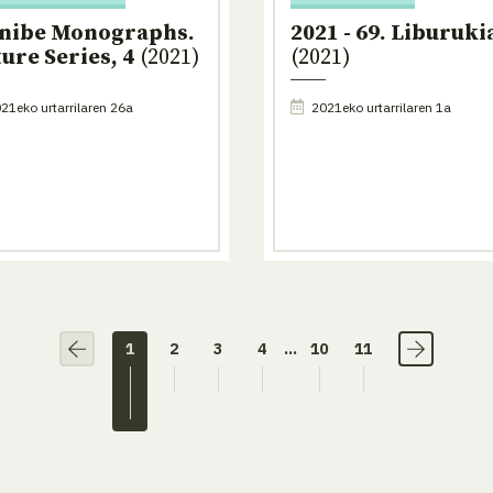
nibe Monographs.
2021 - 69. Liburuki
ure Series, 4
(2021)
(2021)
21eko urtarrilaren 26a
2021eko urtarrilaren 1a
1
2
3
4
...
10
11