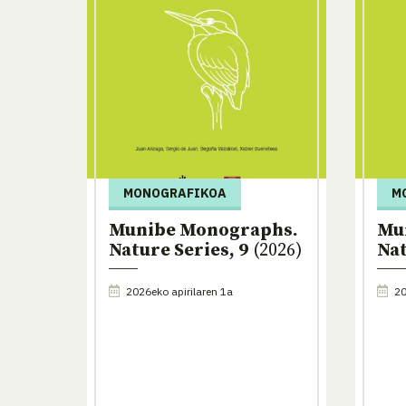
MONOGRAFIKOA
M
Munibe Monographs.
Mu
Nature Series, 9
(2026)
Nat
2026eko apirilaren 1a
20