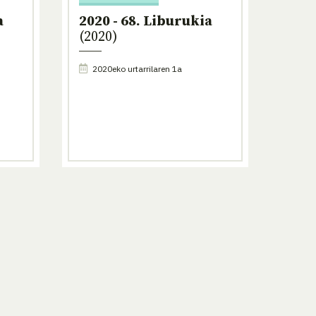
a
2020 - 68. Liburukia
(2020)
2020eko urtarrilaren 1a