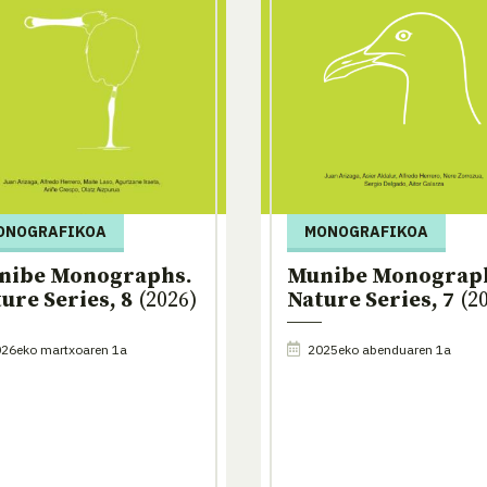
ONOGRAFIKOA
MONOGRAFIKOA
nibe Monographs.
Munibe Monograp
ure Series, 8
(2026)
Nature Series, 7
(20
26eko martxoaren 1a
2025eko abenduaren 1a