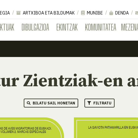
EGIA
ARTXIBOA ETA BILDUMAK
MUNIBE
DENDA
EKTUAK
DIBULGAZIOA
EKINTZAK
KOMUNITATEA
MEZEN
ur Zientziak-en a
BILATU SAIL HONETAN
FILTRATU