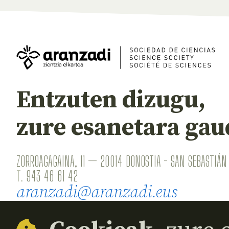
Entzuten dizugu,
zure esanetara gau
ZORROAGAGAINA, 11 — 20014 DONOSTIA - SAN SEBASTIÁN 
T.
943 46 61 42
aranzadi@aranzadi.eus