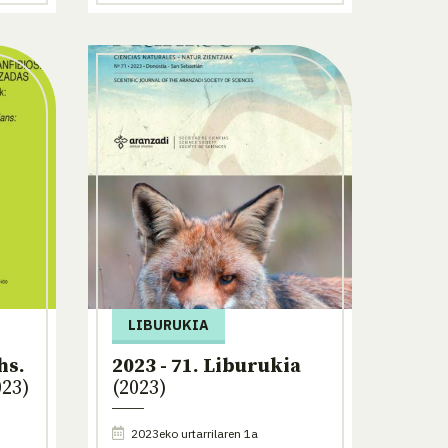
LIBURUKIA
hs.
2023 - 71. Liburukia
23)
(2023)
2023eko urtarrilaren 1a