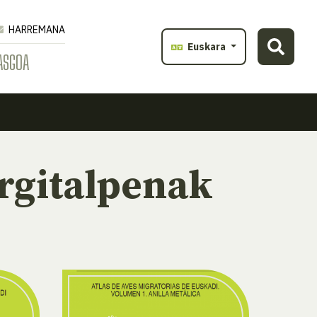
HARREMANA
Euskara
ASGOA
rgitalpenak