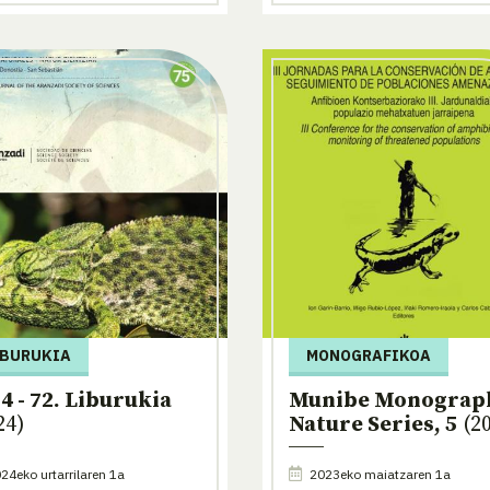
IBURUKIA
MONOGRAFIKOA
4 - 72. Liburukia
Munibe Monograp
24)
Nature Series, 5
(20
24eko urtarrilaren 1a
2023eko maiatzaren 1a