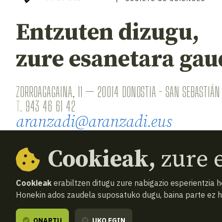
Entzuten dizugu,
zure esanetara gau
ZORROAGAGAINA, 11 — 20014 DONOSTIA - SAN SEBASTIÁN 
T.
943 46 61 42
aranzadi@aranzadi.eus
Cookieak,
zure e
Cookieak
erabiltzen ditugu zure nabigazio esperientzia 
Honekin ados zaudela suposatuko dugu, baina parte ez 
© 2026
Aranzadi — Zientzia elkartea
Terminoak 
ONARTU
UKO EGIN