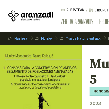
ALBISTEAK
LIBURUT
ZER DA ARANZADI?
PROI
Hasiera
Munibe
Munibe Natur Zientziak
Mu
5
MONOGRA
2023