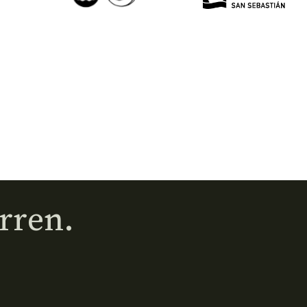
rren.