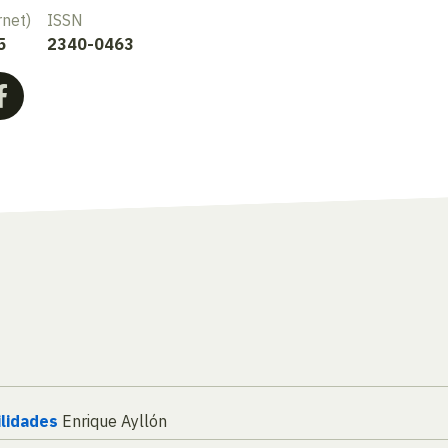
rnet)
ISSN
5
2340-0463
ilidades
Enrique Ayllón