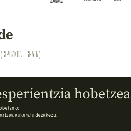
de
(GIPUZKOA · SPAIN)
sperientzia hobetzea
hobetzeko.
hartzea aukeratu dezakezu.
eta baldintzak
Pribatutasun politika
Cookiak