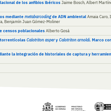
acional de los anfibios ibéricos
Jaime Bosch, Albert Martíne
bios mediante
metabarcoding
de ADN ambiental
Amaia Caro, I
ira, Benjamín Juan Gómez-Moliner
te censos poblacionales
Alberto Gosá
 torrentícolas
Calotriton asper
y
Calotriton arnoldi
. Marco co
ante la integración de historiales de captura y herramie