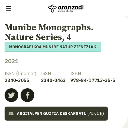
Munibe Monographs.
Nature Series, 4
MONOGRAFIKOA MUNIBE NATUR ZIENTZIAK
2021
ISSN (Internet)
ISSN
ISBN
2340-3055
2340-0463
978-84-17713-35-5
ARGITALPEN GUZTIA DESKARGATU
(PDF, 0
B
)