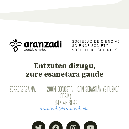
Entzuten dizugu,
zure esanetara gaude
ZORROAGAGAINA, 11 — 20014 DONOSTIA - SAN SEBASTIÁN (GIPUZKOA
· SPAIN)
T.
943 46 61 42
aranzadi@aranzadi.eus