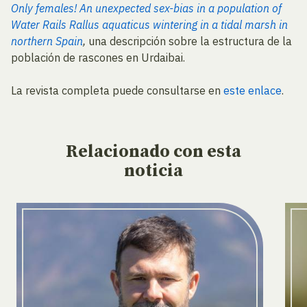
Only females! An unexpected sex-bias in a population of
Water Rails Rallus aquaticus wintering in a tidal marsh in
northern Spain
,
una descripción sobre la estructura de la
población de rascones en Urdaibai.
La revista completa puede consultarse en
este enlace
.
Relacionado
con esta
noticia