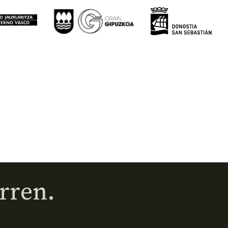
rren.