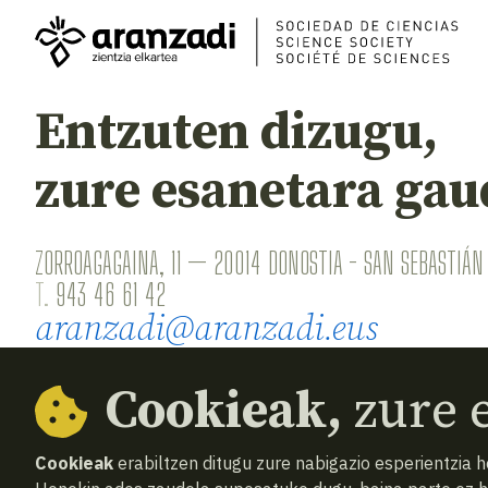
Entzuten dizugu,
zure esanetara gau
ZORROAGAGAINA, 11 — 20014 DONOSTIA - SAN SEBASTIÁN 
T.
943 46 61 42
aranzadi@aranzadi.eus
Cookieak,
zure e
Cookieak
erabiltzen ditugu zure nabigazio esperientzia 