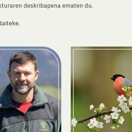
ukturaren deskribapena ematen du.
daiteke.