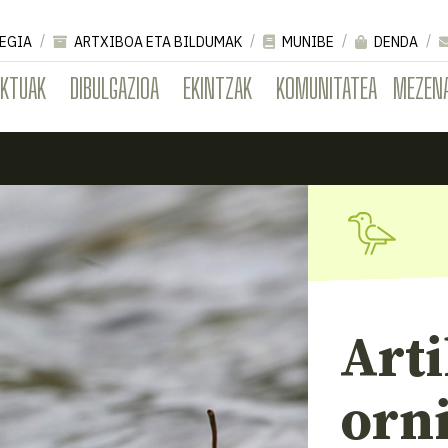
EGIA
ARTXIBOA ETA BILDUMAK
MUNIBE
DENDA
EKTUAK
DIBULGAZIOA
EKINTZAK
KOMUNITATEA
MEZEN
Art
orn