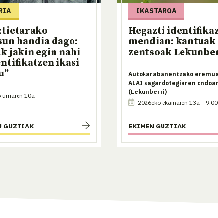
RIA
IKASTAROA
ztietarako
Hegazti identifika
sun handia dago:
mendian: kantuak 
k jakin egin nahi
zentsoak Lekunbe
entifikatzen ikasi
u”
Autokarabanentzako eremua
ALAI sagardotegiaren ondoa
(Lekunberri)
urriaren 10a
2026eko ekainaren 13a – 9:00
U GUZTIAK
EKIMEN GUZTIAK