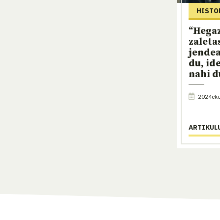
HISTO
“Hega
zaleta
jendea
du, id
nahi d
2024eko 
ARTIKUL