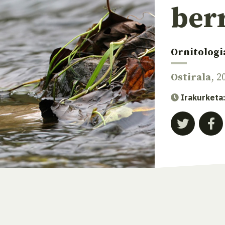
ber
Ornitologi
Ostirala
, 2
Irakurketa