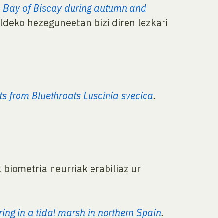
he Bay of Biscay during autumn and
ldeko hezeguneetan bizi diren lezkari
hts from Bluethroats Luscinia svecica
.
 biometria neurriak erabiliaz ur
ing in a tidal marsh in northern Spain
.