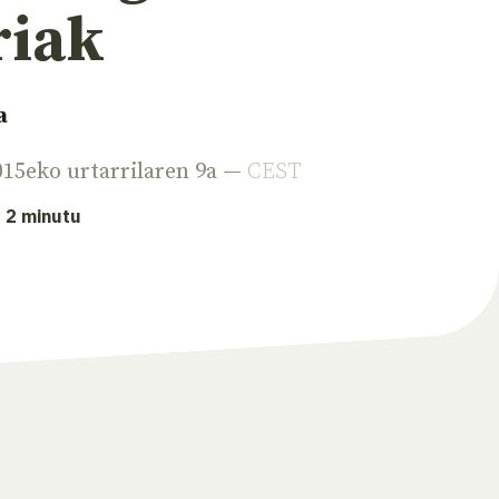
riak
a
015eko urtarrilaren 9a —
CEST
: 2 minutu