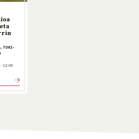
zioa
eta
rrin
, TOKI-
n
 - 12:00