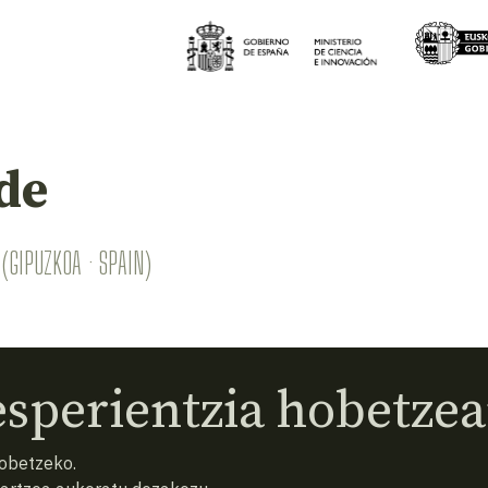
de
(GIPUZKOA · SPAIN)
sperientzia hobetzea
hobetzeko.