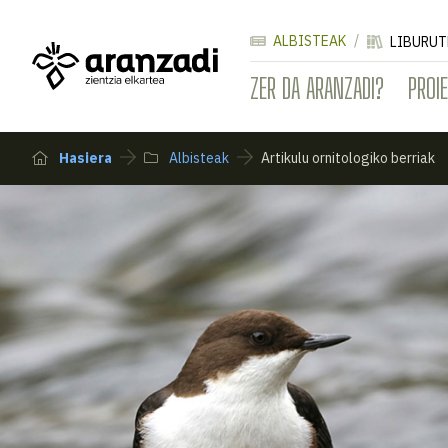
ALBISTEAK
LIBURUT
ZER DA ARANZADI?
PROI
Hasiera
Albisteak
Artikulu ornitologiko berriak