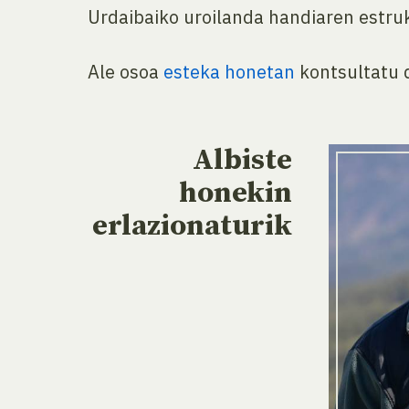
Urdaibaiko uroilanda handiaren estr
Ale osoa
esteka honetan
kontsultatu 
Albiste
honekin
erlazionaturik