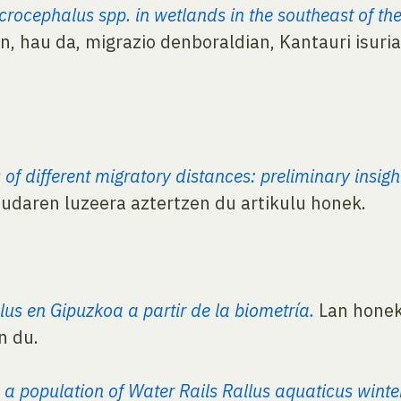
rocephalus spp. in wetlands in the southeast of t
, hau da, migrazio denboraldian, Kantauri isuria
 of different migratory distances: preliminary insig
daren luzeera aztertzen du artikulu honek.
us en Gipuzkoa a partir de la biometría.
Lan honek
n du.
a population of Water Rails Rallus aquaticus winter