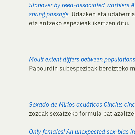
Stopover by reed-associated warblers Ac
spring passage
.
Udazken eta udaberrian
eta antzeko espezieak ikertzen ditu.
Moult extent differs between populations
Papourdin subespezieak bereizteko mu
Sexado de Mirlos acuáticos Cinclus cincl
zozoak sexatzeko formula bat azaltze
Only females! An unexpected sex-bias in 