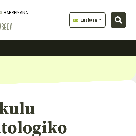
HARREMANA
Euskara
ASGOA
ikulu
itologiko