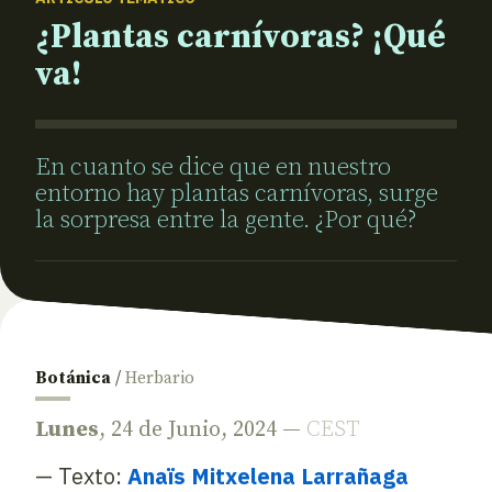
¿Plantas carnívoras? ¡Qué
va!
En cuanto se dice que en nuestro
entorno hay plantas carnívoras, surge
la sorpresa entre la gente. ¿Por qué?
Botánica
/
Herbario
Lunes
, 24 de Junio, 2024 —
CEST
— Texto:
Anaïs Mitxelena Larrañaga