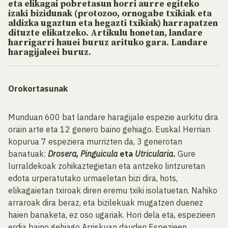
eta elikagai pobretasun horri aurre egiteko
izaki bizidunak (protozoo, ornogabe txikiak eta
aldizka ugaztun eta hegazti txikiak) harrapatzen
dituzte elikatzeko. Artikulu honetan, landare
harrigarri hauei buruz arituko gara. Landare
haragijaleei buruz.
Orokortasunak
Munduan 600 bat landare haragijale espezie aurkitu dira
orain arte eta 12 genero baino gehiago. Euskal Herrian
kopurua 7 espeziera murrizten da, 3 generotan
banatuak:
Drosera, Pinguicula
eta
Utricularia
.
Gure
lurraldekoak zohikaztegietan eta antzeko lintzuretan
edota urperatutako urmaeletan bizi dira, hots,
elikagaietan txiroak diren eremu txiki isolatuetan. Nahiko
arraroak dira beraz, eta bizilekuak mugatzen duenez
haien banaketa, ez oso ugariak. Hori dela eta, espezieen
erdia baino gehiago Arriskuan dauden Espezieen