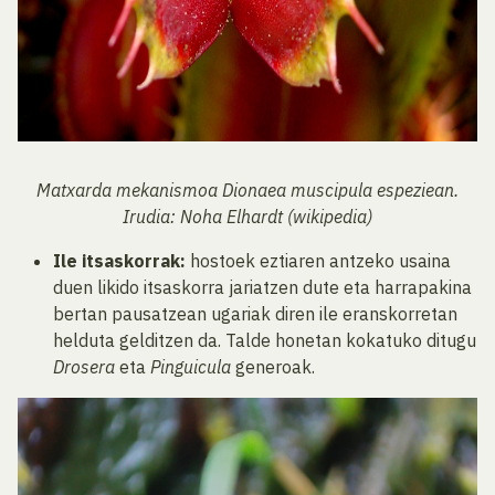
Matxarda mekanismoa Dionaea muscipula espeziean.
Irudia: Noha Elhardt (wikipedia)
Ile itsaskorrak:
hostoek eztiaren antzeko usaina
duen likido itsaskorra jariatzen dute eta harrapakina
bertan pausatzean ugariak diren ile eranskorretan
helduta gelditzen da. Talde honetan kokatuko ditugu
Drosera
eta
Pinguicula
generoak.