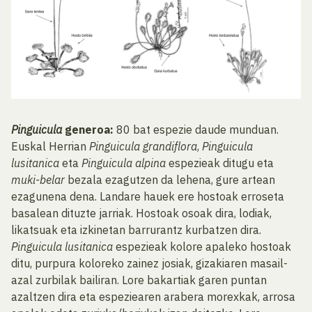
Pinguicula
generoa:
80 bat espezie daude munduan.
Euskal Herrian
Pinguicula grandiflora
,
Pinguicula
lusitanica
eta
Pinguicula alpina
espezieak ditugu eta
muki-belar
bezala ezagutzen da lehena, gure artean
ezagunena dena. Landare hauek ere hostoak erroseta
basalean dituzte jarriak. Hostoak osoak dira, lodiak,
likatsuak eta izkinetan barrurantz kurbatzen dira.
Pinguicula lusitanica
espezieak kolore apaleko hostoak
ditu, purpura koloreko zainez josiak, gizakiaren masail-
azal zurbilak bailiran. Lore bakartiak garen puntan
azaltzen dira eta espeziearen arabera morexkak, arrosa