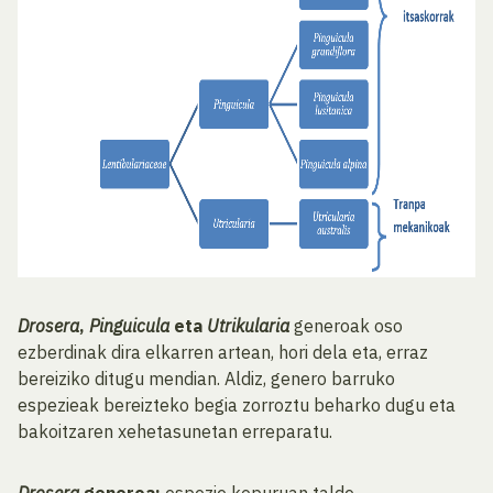
Drosera
,
Pinguicula
eta
Utrikularia
generoak oso
ezberdinak dira elkarren artean, hori dela eta, erraz
bereiziko ditugu mendian. Aldiz, genero barruko
espezieak bereizteko begia zorroztu beharko dugu eta
bakoitzaren xehetasunetan erreparatu.