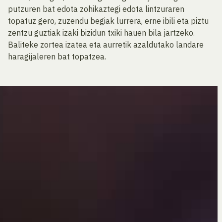
putzuren bat edota zohikaztegi edota lintzuraren
topatuz gero, zuzendu begiak lurrera, erne ibili eta piztu
zentzu guztiak izaki bizidun txiki hauen bila jartzeko.
Baliteke zortea izatea eta aurretik azaldutako landare
haragijaleren bat topatzea.