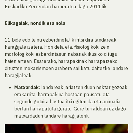
Euskadiko Zerrendan barneratua dago 2011tik.
Elikagaiak, nondik eta nola
11 bide edo leinu ezberdinetatik iritsi dira landareak
haragijale izatera. Hori dela eta, fisiologikoki zein
morfologikoki ezberdintasun nabariak ikusiko ditugu
haien artean. Esaterako, harrapakinak harrapatzeko
dituzten mekanismoen arabera sailkatu daitezke landare
haragijaleak:
Matxardak:
landareak jariatzen duen nektar gozoak
erakarrita, harrapakina hostoan pausatu eta
segundo gutxira hostoa itxi egiten da eta animalia
bertan harrapatuta geratu. Gure lurraldean ez dago
matxardadun landare haragijalerik.