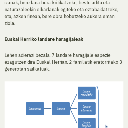
izanak, bere lana bera kritikatzeko, beste aditu eta
naturazaleekin elkarlanak egiteko eta eztabaidatzeko,
eta, azken finean, bere obra hobetzeko aukera eman
ziola.
Euskal Herriko landare haragijaleak
Lehen adierazi bezala, 7 landare haragijale espezie
ezagutzen dira Euskal Herrian, 2 familiatik eratorritako 3
generotan sailkatuak.