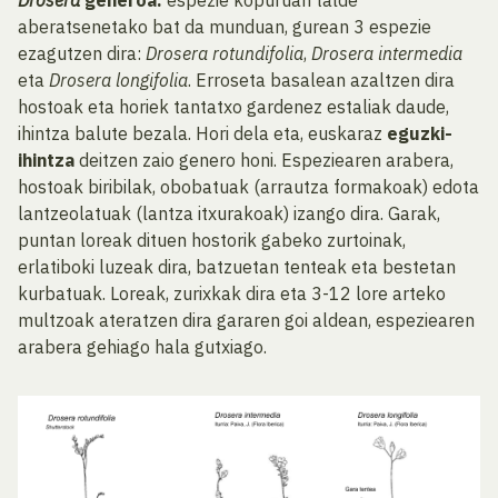
Drosera
generoa:
espezie kopuruan talde
aberatsenetako bat da munduan, gurean 3 espezie
ezagutzen dira:
Drosera rotundifolia
,
Drosera intermedia
eta
Drosera longifolia
. Erroseta basalean azaltzen dira
hostoak eta horiek tantatxo gardenez estaliak daude,
ihintza balute bezala. Hori dela eta, euskaraz
eguzki-
ihintza
deitzen zaio genero honi. Espeziearen arabera,
hostoak biribilak, obobatuak (arrautza formakoak) edota
lantzeolatuak (lantza itxurakoak) izango dira. Garak,
puntan loreak dituen hostorik gabeko zurtoinak,
erlatiboki luzeak dira, batzuetan tenteak eta bestetan
kurbatuak. Loreak, zurixkak dira eta 3-12 lore arteko
multzoak ateratzen dira gararen goi aldean, espeziearen
arabera gehiago hala gutxiago.