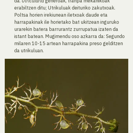
da.
Utricularia
generoak, tranpa mekanikoak
erabiltzen ditu; Utrikuluak deituriko zakutxoak.
Poltsa horien irekiunean iletxoak daude eta
harrapakinak ile horietako bat ukitzean inguruko
urarekin batera barrurantz zurrupatua izaten da
istant batean. Mugimendu oso azkarra da: Segundo
milaren 10-15 artean harrapakina preso gelditzen
da utrikuluan.