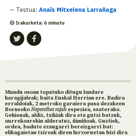
— Testua:
Anaïs Mitxelena Larrañaga
Irakurketa: 6 minutu
Mundu osoan topatuko ditugu landare
haragijaleak; baita Euskal Herrian ere. Badira
erraldoiak, 2 metroko garaiera pasa dezakeen
Borneoko
Nepenthes rajah
espeziea, esaterako.
Gehienak, aldiz, txikiak dira eta gutxi batzuk,
aurrekoarekin alderatuz, ñimiñoak. Guztiek,
ordea, badute ezaugarri bereizgarri bat:
elikagaietan txiroak diren lurzoruetan bizi dira