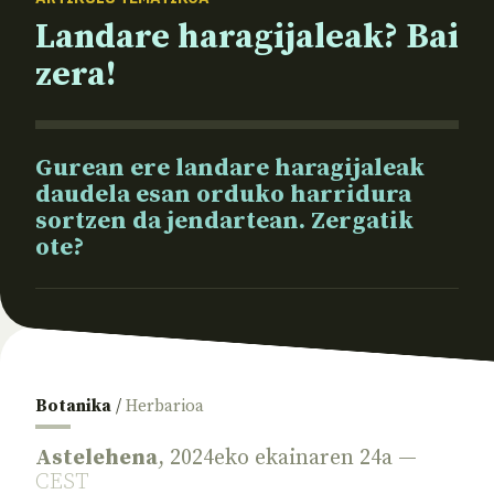
Landare haragijaleak? Bai
zera!
Gurean ere landare haragijaleak
daudela esan orduko harridura
sortzen da jendartean. Zergatik
ote?
Botanika
/
Herbarioa
Astelehena
, 2024eko ekainaren 24a —
CEST