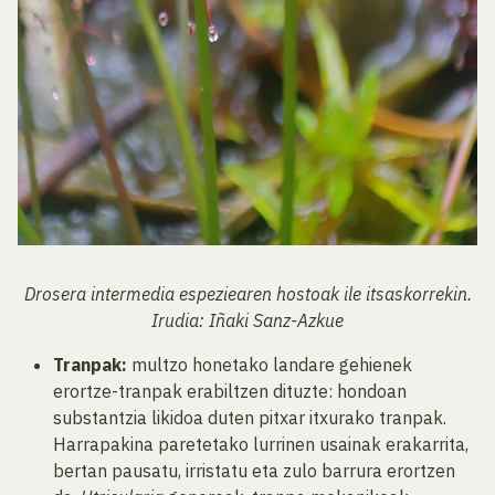
Drosera intermedia espeziearen hostoak ile itsaskorrekin.
Irudia: Iñaki Sanz-Azkue
Tranpak:
multzo honetako landare gehienek
erortze-tranpak erabiltzen dituzte: hondoan
substantzia likidoa duten pitxar itxurako tranpak.
Harrapakina paretetako lurrinen usainak erakarrita,
bertan pausatu, irristatu eta zulo barrura erortzen