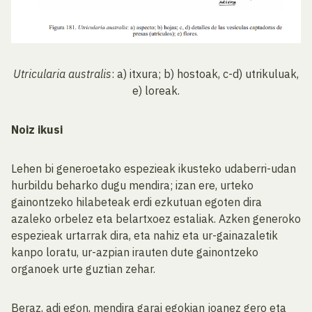
Utricularia australis
: a) itxura; b) hostoak, c-d) utrikuluak,
e) loreak.
Noiz ikusi
Lehen bi generoetako espezieak ikusteko udaberri-udan
hurbildu beharko dugu mendira; izan ere, urteko
gainontzeko hilabeteak erdi ezkutuan egoten dira
azaleko orbelez eta belartxoez estaliak. Azken generoko
espezieak urtarrak dira, eta nahiz eta ur-gainazaletik
kanpo loratu, ur-azpian irauten dute gainontzeko
organoek urte guztian zehar.
Beraz, adi egon, mendira garai egokian joanez gero eta