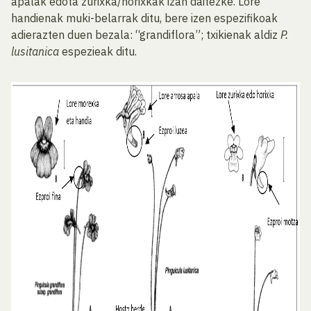
apalak edota zurixka/horixkak izan daitezke. Lore
handienak muki-belarrak ditu, bere izen espezifikoak
adierazten duen bezala: “grandiflora”; txikienak aldiz
P.
lusitanica
espezieak ditu.