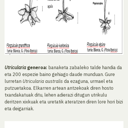
Utricularia
generoa:
banaketa zabaleko talde handia da
eta 200 espezie baino gehiago daude munduan. Gure
lurretan
Utricularia australis
da ezaguna, urmael eta
putzuetakoa. Elkarren artean antzekoak diren hosto
txandakatuak ditu, lehen adierazi ditugun utrikulu
deritzen xixkuak eta uretatik ateratzen diren lore hori bizi
eta deigarriak.