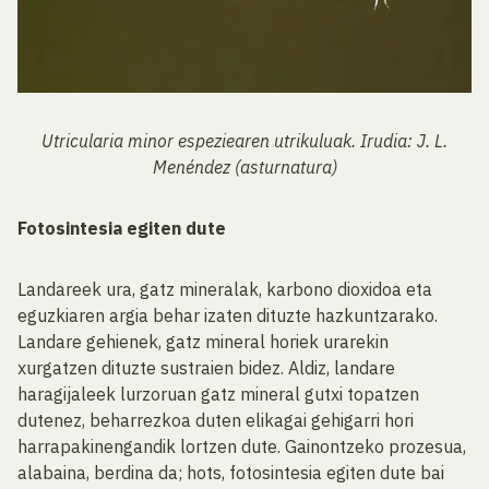
Utricularia minor espeziearen utrikuluak. Irudia: J. L.
Menéndez (asturnatura)
Fotosintesia egiten dute
Landareek ura, gatz mineralak, karbono dioxidoa eta
eguzkiaren argia behar izaten dituzte hazkuntzarako.
Landare gehienek, gatz mineral horiek urarekin
xurgatzen dituzte sustraien bidez. Aldiz, landare
haragijaleek lurzoruan gatz mineral gutxi topatzen
dutenez, beharrezkoa duten elikagai gehigarri hori
harrapakinengandik lortzen dute. Gainontzeko prozesua,
alabaina, berdina da; hots, fotosintesia egiten dute bai