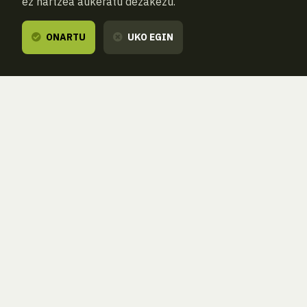
ez hartzea aukeratu dezakezu.
ONARTU
UKO EGIN