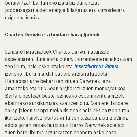
beraientzat, bai lurreko izaki bizidunentzat
probetxagarria den energia bilakatuz eta atmosferara
oxigenoa isuriaz.
Charles Darwin eta landare haragijaleak
Landare haragijaleek Charles Darwin naturzale
ospetsuaren lilura sortu zuten. Horrenbesterainokoa izan
zen lilura, haiei eskainitako eta
Insectivorous Plants
izeneko liburu mardul bat ere argitaratu zuela;
Hamabost urte behar izan zituen Darwinek lana
amaitzeko eta 1875ean argitaratu zuen monografikoa.
Bertan, besteak beste, egindako esperimentu anitzek
ekarritako aurkikuntzak azaltzen ditu. Izan ere, landare
haragijaleen tranpa mekanismoak nola aktibatzen ziren
ikertzeko haiek zirikatuz aritu zen luzaroan, putz eginez
edota janari zatiak hurbilduz. Harro, Darwinek adierazi
zuen bere liburua argitaratzen denbora asko pasa