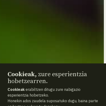
Cookieak,
zure esperientzia
hobetzearren.
Cookieak
erabiltzen ditugu zure nabigazio
esperientzia hobetzeko.
Honekin ados zaudela suposatuko dugu, baina parte