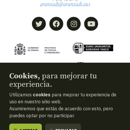
aranzadi@aranzadi.eus
Cookies,
para mejorar tu
experiencia.
Utilizamos
cookies
para mejorar tu experiencia de
© 2026
Aranzadi — Zientzia elkartea
uso en nuestro sitio web.
Asumiremos que estás de acuerdo con esto, pero
Términos y condiciones
puedes optar por no participar.
Política de privacidad
Cookies