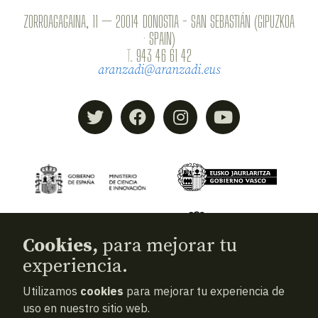
ZORROAGAGAINA, 11 — 20014 DONOSTIA - SAN SEBASTIÁN (GIPUZKOA
· SPAIN)
T.
943 46 61 42
aranzadi@aranzadi.eus
Cookies,
para mejorar tu
experiencia.
Utilizamos
cookies
para mejorar tu experiencia de
© 2026
Aranzadi — Zientzia elkartea
uso en nuestro sitio web.