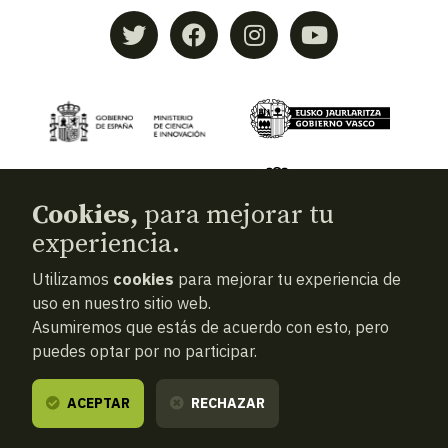
Cookies,
para mejorar tu
experiencia.
Utilizamos
cookies
para mejorar tu experiencia de
© 2026
Aranzadi — Zientzia elkartea
uso en nuestro sitio web.
Asumiremos que estás de acuerdo con esto, pero
Términos y condiciones
puedes optar por no participar.
Política de privacidad
Cookies
ACEPTAR
RECHAZAR