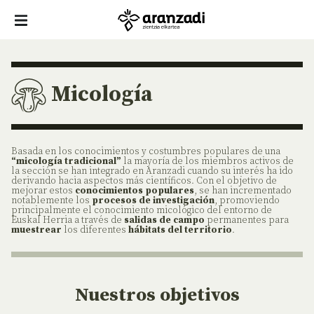
Micología
Basada en los conocimientos y costumbres populares de una
“micología tradicional”
la mayoría de los miembros activos de
la sección se han integrado en Aranzadi cuando su interés ha ido
derivando hacia aspectos más científicos. Con el objetivo de
mejorar estos
conocimientos populares
, se han incrementado
notablemente los
procesos de investigación
, promoviendo
principalmente el conocimiento micológico del entorno de
Euskal Herria a través de
salidas de campo
permanentes para
muestrear
los diferentes
hábitats del territorio
.
Nuestros objetivos