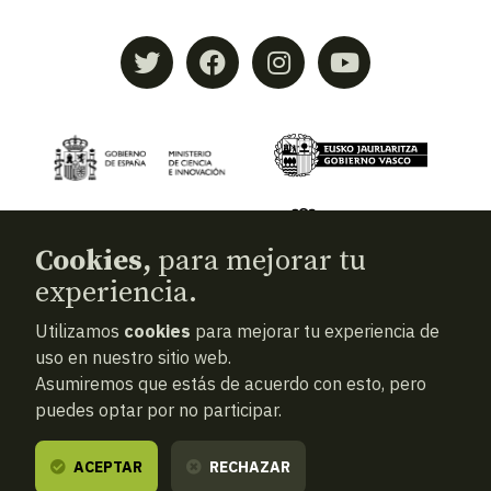
Cookies,
para mejorar tu
experiencia.
Utilizamos
cookies
para mejorar tu experiencia de
© 2026
Aranzadi — Zientzia elkartea
uso en nuestro sitio web.
Asumiremos que estás de acuerdo con esto, pero
Términos y condiciones
puedes optar por no participar.
Política de privacidad
Cookies
ACEPTAR
RECHAZAR