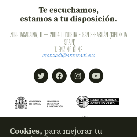
Te escuchamos,
estamos a tu disposición.
ZORROAGAGAINA, 11 — 20014 DONOSTIA - SAN SEBASTIÁN (GIPUZKOA
· SPAIN)
T.
943 46 61 42
aranzadi@aranzadi.eus
Cookies,
para mejorar tu