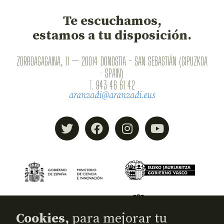
Te escuchamos,
estamos a tu disposición.
ZORROAGAGAINA, 11 — 20014 DONOSTIA - SAN SEBASTIÁN (GIPUZKOA
· SPAIN)
T.
943 46 61 42
aranzadi@aranzadi.eus
Cookies,
para mejorar tu