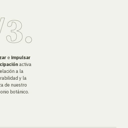
zar
e
impulsar
icipación
activa
elación a la
rabilidad y la
za de nuestro
onio botánico.