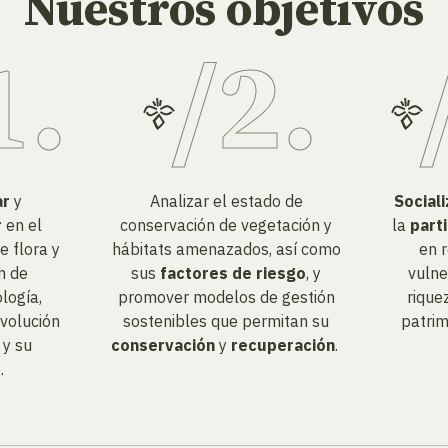
Nuestros objetivos
ar
y
Analizar el estado de
Sociali
r
en el
conservación de vegetación y
la
part
e flora y
hábitats amenazados, así como
en r
ón de
sus
factores de riesgo
, y
vulne
logía,
promover modelos de gestión
rique
evolución
sostenibles que permitan su
patrim
 y su
conservación
y
recuperación
.
.