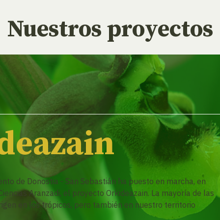
Nuestros proyectos
deazain
ento de Donostia - San Sebastián ha puesto en marcha, en
iencias Aranzadi, el proyecto Orkideazain. La mayoría de las
gen en los trópicos, pero también en nuestro territorio