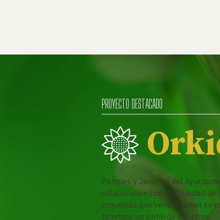
PROYECTO DESTACADO
Orki
Parques y Jardines del Ayuntami
colaboración con la Sociedad de C
orquídeas que vemos tienen su ori
tenemos un sinfín de especies.