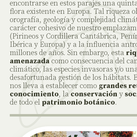
encontrarse en estos parajes una quinta
flora existente en Europa. Tal riqueza o
orografía, geología y complejidad climát
carácter cohesivo de nuestro emplazam
(Pirineos y Cordillera Cantábrica, Pení
Ibérica y Europa) y a la influencia antr
millones de años. Sin embargo, esta
ri
amenazada
como consecuencia del ca
climático, las especies invasoras y/o un
desafortunada gestión de los hábitats. 
nos lleva a establecer como
grandes re
conocimiento
, la
conservación
y
soc
de todo el
patrimonio botánico
.