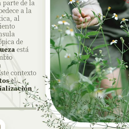
 parte de la
bedece a la
ica, al
iento
nsula
ópica de
queza
está
mbio
a
Este contexto
tos
el
ialización