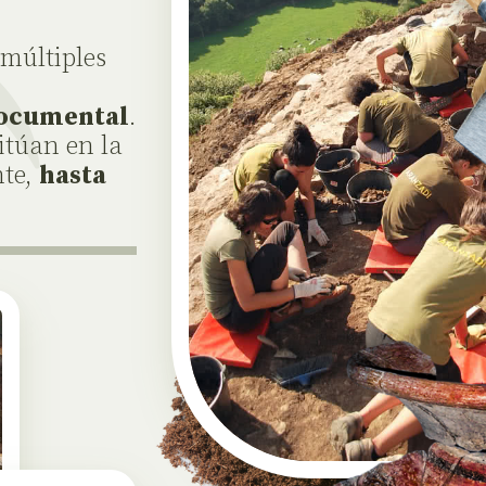
múltiples
ocumental
.
sitúan en la
nte,
hasta