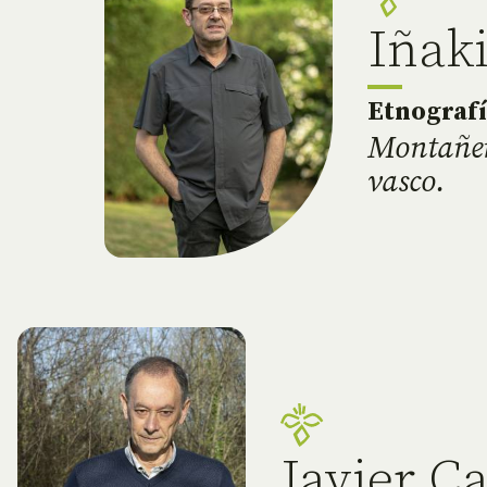
Iñak
Etnograf
Montañero
vasco.
Javier C