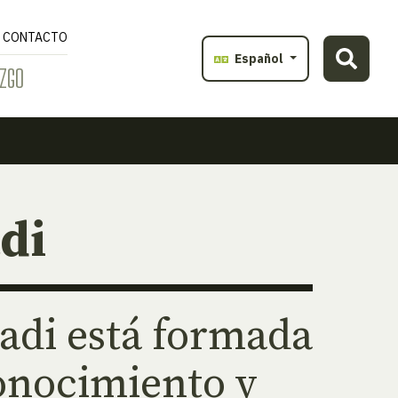
CONTACTO
Español
ZGO
di
di está formada
onocimiento y