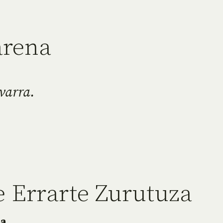
arena
varra.
e Errarte Zurutuza
ía