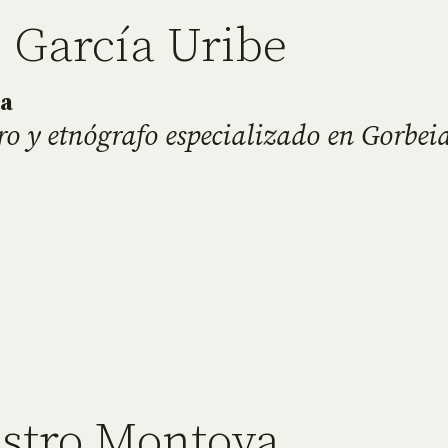
i García Uribe
ía
 y etnógrafo especializado en Gorbeia
astro Montoya