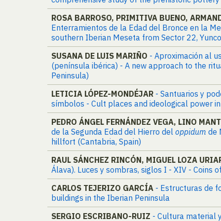
ROSA BARROSO, PRIMITIVA BUENO, ARMAND
Enterramientos de la Edad del Bronce en la Mese
southern Iberian Meseta from Sector 22, Yunco
SUSANA DE LUIS MARIÑO
- Aproximación al us
(península ibérica) - A new approach to the rit
Peninsula)
LETICIA LÓPEZ-MONDÉJAR
- Santuarios y pode
símbolos - Cult places and ideological power i
PEDRO ÁNGEL FERNÁNDEZ VEGA, LINO MANT
de la Segunda Edad del Hierro del
oppidum
de 
hillfort (Cantabria, Spain)
RAUL SÁNCHEZ RINCÓN, MIGUEL LOZA URIA
Álava). Luces y sombras, siglos I - XIV - Coins o
CARLOS TEJERIZO GARCÍA
- Estructuras de 
buildings in the Iberian Peninsula
SERGIO ESCRIBANO-RUIZ
- Cultura material 