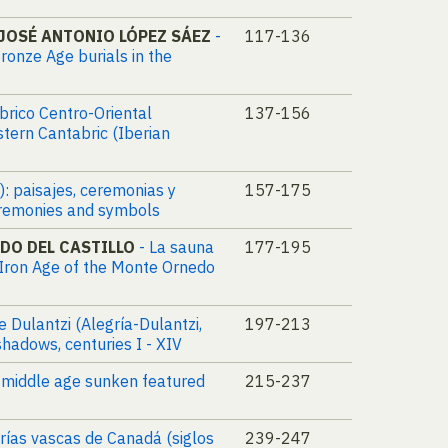
JOSÉ ANTONIO LÓPEZ SÁEZ
-
117-136
ronze Age burials in the
ábrico Centro-Oriental
137-156
stern Cantabric (Iberian
.): paisajes, ceremonias y
157-175
ceremonies and symbols
DO DEL CASTILLO
- La sauna
177-195
Iron Age of the Monte Ornedo
 Dulantzi (Alegría-Dulantzi,
197-213
shadows, centuries I - XIV
y middle age sunken featured
215-237
erías vascas de Canadá (siglos
239-247