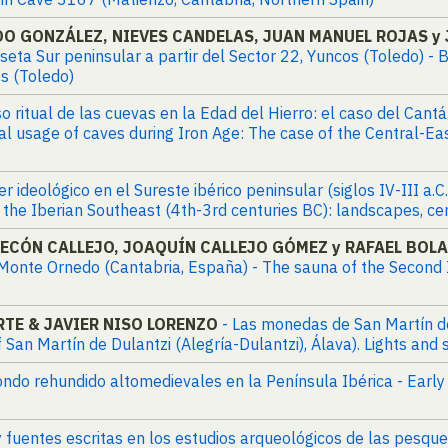
O GONZÁLEZ, NIEVES CANDELAS, JUAN MANUEL ROJAS y 
ta Sur peninsular a partir del Sector 22, Yuncos (Toledo) - B
s (Toledo)
o ritual de las cuevas en la Edad del Hierro: el caso del Cant
ual usage of caves during Iron Age: The case of the Central-Ea
r ideológico en el Sureste ibérico peninsular (siglos IV-III a.C
n the Iberian Southeast (4th-3rd centuries BC): landscapes, 
ECÓN CALLEJO, JOAQUÍN CALLEJO GÓMEZ y RAFAEL BOLA
Monte Ornedo (Cantabria, España) - The sauna of the Second 
RTE & JAVIER NISO LORENZO
- Las monedas de San Martín de
f San Martín de Dulantzi (Alegría-Dulantzi), Álava). Lights and 
fondo rehundido altomedievales en la Península Ibérica - Earl
y fuentes escritas en los estudios arqueológicos de las pesqu