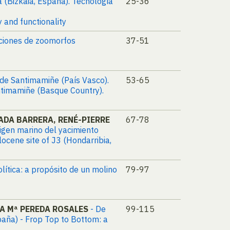
a (Bizkaia, España). Tecnología
25-36
 and functionality
aciones de zoomorfos
37-51
 de Santimamiñe (País Vasco).
53-65
antimamiñe (Basque Country).
ADA BARRERA, RENÉ-PIERRE
67-78
rigen marino del yacimiento
ocene site of J3 (Hondarribia,
olítica: a propósito de un molino
79-97
VA Mª PEREDA ROSALES
- De
99-115
paña) - Frop Top to Bottom: a