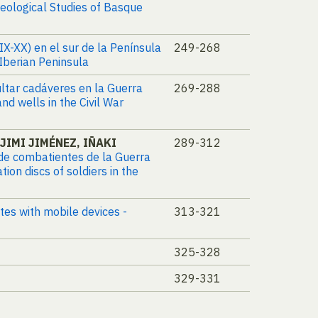
aeological Studies of Basque
XIX-XX) en el sur de la Península
249-268
 Iberian Peninsula
ultar cadáveres en la Guerra
269-288
d wells in the Civil War
JIMI JIMÉNEZ, IÑAKI
289-312
n de combatientes de la Guerra
on discs of soldiers in the
ites with mobile devices -
313-321
325-328
329-331