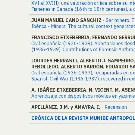
XVI al XVIII), una valoración crítica sobre su 
Fisheries in Canada (16th to 18th centuries), a 
JUAN MANUEL CANO SANCHIZ
- Ser minero. E
Ibérica - Miners. The cultural context generate
FRANCISCO ETXEBERRIA, FERNANDO SERRUL
Civil española (1936-1939). Aportaciones desde 
(1936-1939). Contributions of Forensic Anthro
LOURDES HERRASTI, ALBERTO J. SAMPEDRO,
REBOLLEDO, ALBERTO SARDÓN, EDUARDO S
Civil española (1936-1937), recuperadas en exhu
Spanish Civil War (1936-1937), recovered in e
A. IBÁÑEZ-ETXEBERRIA, N. VICENT, M. ASEN
Aprendizaje con dispositivos móviles en yacimi
APELLÁNIZ, J.M. y AMAYRA, I.
- Recensión
CRÓNICA DE LA REVISTA MUNIBE ANTROPO