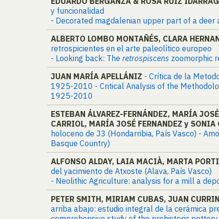
EDUARDO BERGANZA & ROSA RUIZ IDARRA
y funcionalidad
- Decorated magdalenian upper part of a deer an
ALBERTO LOMBO MONTAÑÉS, CLARA HERNAN
retrospicientes en el arte paleolítico europeo
- Looking back: The
retrospiscens
zoomorphic re
JUAN MARÍA APELLÁNIZ
- Crítica de la Meto
1925-2010 - Critical Analysis of the Methodolo
1925-2010
ESTEBAN ÁLVAREZ-FERNÁNDEZ, MARÍA JOSÉ
CARRIOL, MARÍA JOSÉ FERNANDEZ y SONIA
holoceno de J3 (Hondarribia, País Vasco) - Amon
Basque Country)
ALFONSO ALDAY, LAIA MACIÀ, MARTA PORTI
del yacimiento de Atxoste (Alava, País Vasco)
- Neolithic Agriculture: analysis for a mill a de
PETER SMITH, MIRIAM CUBAS, JUAN CURRIN
arriba abajo: estudio integral de la cerámica p
comprehensive study of the prehistoric pottery