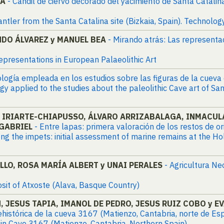
GA
- Candil de ciervo decorado del yacimiento de Santa Catalin
tler from the Santa Catalina site (Bizkaia, Spain). Technology
DO ÁLVAREZ y MANUEL BEA
- Mirando atrás: Las represent
presentations in European Palaeolithic Art
dología empleada en los estudios sobre las figuras de la cueva
gy applied to the studies about the paleolithic Cave art of S
 IRIARTE-CHIAPUSSO, ÁLVARO ARRIZABALAGA, INMACUL
 GABRIEL
- Entre lapas: primera valoración de los restos de o
g the impets: initial assessment of marine remains at the Hol
LLO, ROSA MARÍA ALBERT y UNAI PERALES
- Agricultura Ne
posit of Atxoste (Alava, Basque Country)
, JESUS TAPIA, IMANOL DE PEDRO, JESUS RUIZ COBO y E
rehistórica de la cueva 3167 (Matienzo, Cantabria, norte de Es
 in Cave 3167 (Matienzo, Cantabria, Northern Spain)