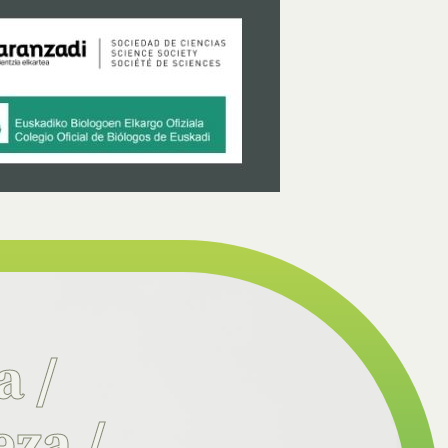
ia
/
eza
/