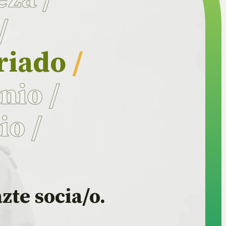
/
riado
/
onio
/
rio
/
zte socia/o.