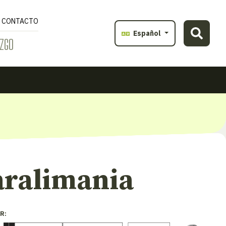
CONTACTO
Español
ZGO
aralimania
R: