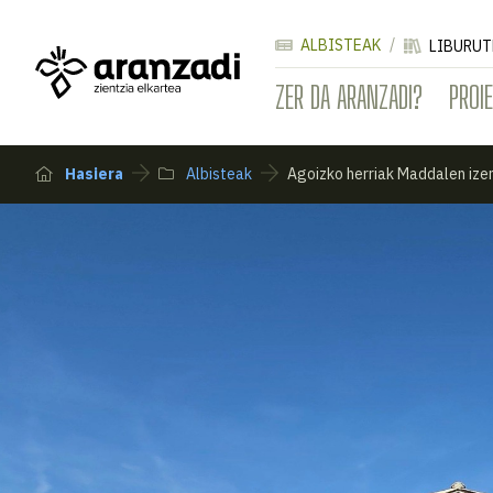
ALBISTEAK
LIBURUT
ZER DA ARANZADI?
PROI
Hasiera
Albisteak
Agoizko herriak Maddalen ize