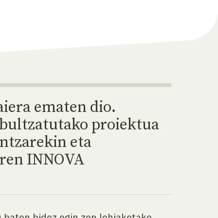
aiera ematen dio.
 bultzatutako proiektua
ntzarekin eta
oaren INNOVA
 baten bidez egin zen lehiaketako