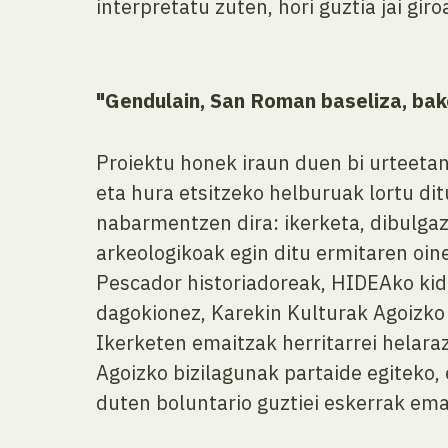
interpretatu zuten, hori guztia jai giro
"Gendulain, San Roman baseliza, bak
Proiektu honek iraun duen bi urteeta
eta hura etsitzeko helburuak lortu di
nabarmentzen dira: ikerketa, dibulgaz
arkeologikoak egin ditu ermitaren oine
Pescador historiadoreak, HIDEAko kide
dagokionez, Karekin Kulturak Agoizko 
Ikerketen emaitzak herritarrei helaraz
Agoizko bizilagunak partaide egiteko, 
duten boluntario guztiei eskerrak ema