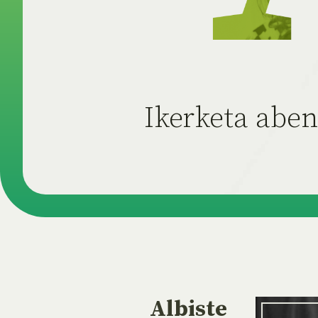
Ikerketa aben
Albiste