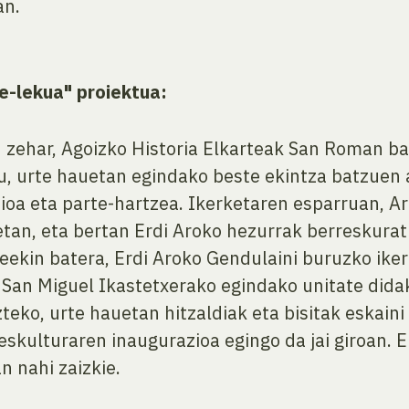
an.
e-lekua" proiektua:
n zehar, Agoizko Historia Elkarteak San Roman 
tu, urte hauetan egindako beste ekintza batzuen 
ioa eta parte-hartzea. Ikerketaren esparruan, A
tan, eta bertan Erdi Aroko hezurrak berreskuratu
ekin batera, Erdi Aroko Gendulaini buruzko iker
San Miguel Ikastetxerako egindako unitate didak
teko, urte hauetan hitzaldiak eta bisitak eskaini
eskulturaren inaugurazioa egingo da jai giroan. E
n nahi zaizkie.