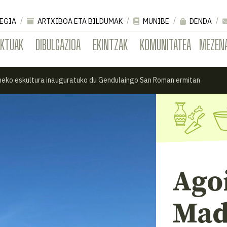
EGIA
ARTXIBOA ETA BILDUMAK
MUNIBE
DENDA
EKTUAK
DIBULGAZIOA
EKINTZAK
KOMUNITATEA
MEZEN
neko eskultura inauguratuko du Gendulaingo San Roman ermitan
Ago
Mad