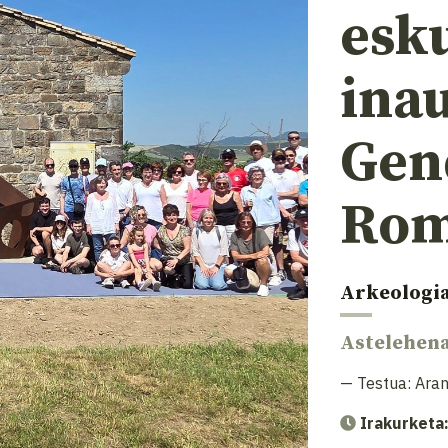
esk
ina
Gen
Rom
Arkeologi
Astelehen
— Testua:
Aran
Irakurketa