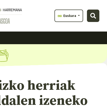
HARREMANA
Euskara
ASGOA
izko herriak
dalen izeneko