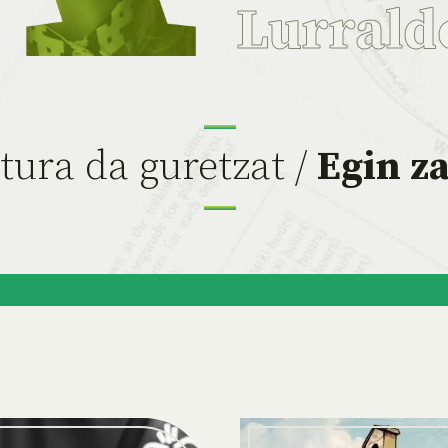
Lurrald
tura da guretzat /
Egin za