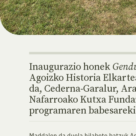
Inaugurazio honek
Gendu
Agoizko Historia Elkart
da, Cederna-Garalur, Ara
Nafarroako Kutxa Fundaz
programaren babesareki
Maddalen da duela hilabete batzuk Ago