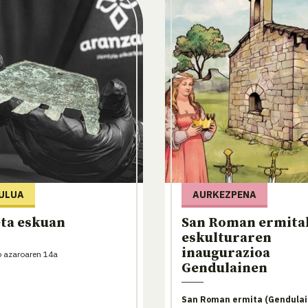
ULUA
AURKEZPENA
ta eskuan
San Roman ermita
eskulturaren
inaugurazioa
 azaroaren 14a
Gendulainen
San Roman ermita (Gendulai