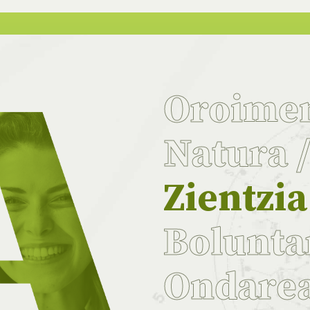
Oroime
Natura
Zientzi
Bolunta
Ondare