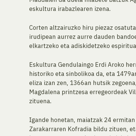
eskultura irabazlearen izena.
Corten altzairuzko hiru piezaz osatu
irudipean aurrez aurre dauden bandoe
elkartzeko eta adiskidetzeko espiritu
Eskultura Gendulaingo Erdi Aroko her
historiko eta sinbolikoa da, eta 147
eliza izan zen, 1366an hutsik zegoena
Magdalena printzesa erregeordeak Vill
zituena.
Igande honetan, maiatzak 24 ermitan b
Zarakarraren Kofradia bildu zituen, 