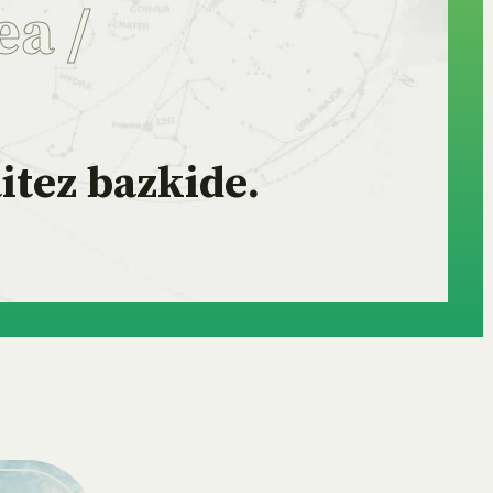
ea
/
itez bazkide.