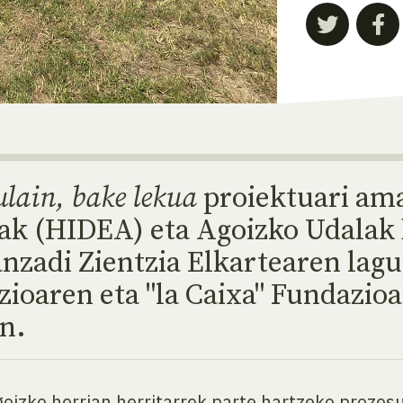
lain, bake lekua
proiektuari am
eak (HIDEA) eta Agoizko Udalak
nzadi Zientzia Elkartearen lagu
ioaren eta "la Caixa" Fundazi
n.
izko herrian herritarrek parte hartzeko prozesu