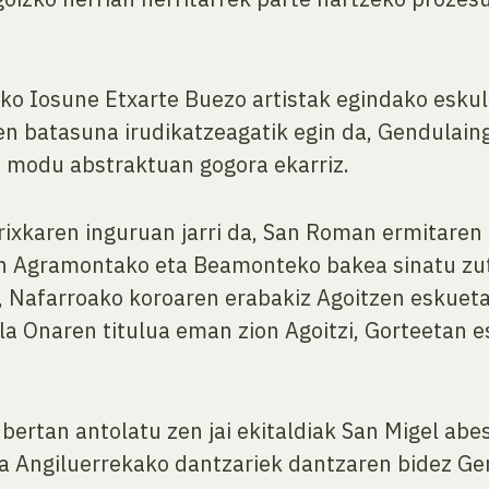
tako Iosune Etxarte Buezo artistak egindako esk
n batasuna irudikatzeagatik egin da, Gendulaing
a modu abstraktuan gogora ekarriz.
rixkaren inguruan jarri da, San Roman ermitaren
9an Agramontako eta Beamonteko bakea sinatu z
, Nafarroako koroaren erabakiz Agoitzen eskueta
a Onaren titulua eman zion Agoitzi, Gorteetan es
ertan antolatu zen jai ekitaldiak San Migel abes
eta Angiluerrekako dantzariek dantzaren bidez G