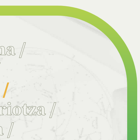
na
/
/
a
/
riotza
/
a
/