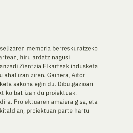
baselizaren memoria berreskuratzeko
artean, hiru ardatz nagusi
ranzadi Zientzia Elkarteak indusketa
 ahal izan ziren. Gainera, Aitor
keta sakona egin du. Dibulgazioari
tiko bat izan du proiektuak.
 dira. Proiektuaren amaiera gisa, eta
kitaldian, proiektuan parte hartu