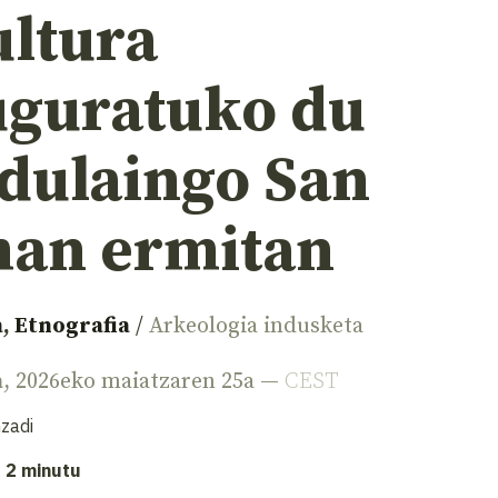
ultura
uguratuko du
dulaingo San
an ermitan
a
,
Etnografia
/
Arkeologia indusketa
a
, 2026eko maiatzaren 25a —
CEST
zadi
: 2 minutu