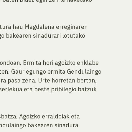
ultura hau Magdalena erreginaren
o bakearen sinadurari lotutako
 ondoan. Ermita hori agoizko enklabe
uten. Gaur egungo ermita Gendulaingo
ra pasa zena. Urte horretan bertan,
erlekua eta beste pribilegio batzuk
batza, Agoizko erraldoiak eta
endulaingo bakearen sinadura