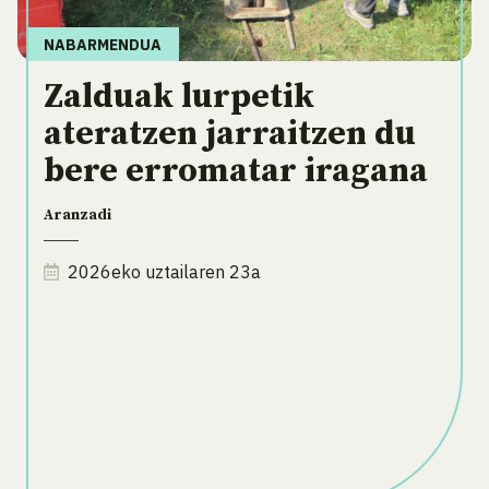
NABARMENDUA
Zalduak lurpetik
ateratzen jarraitzen du
bere erromatar iragana
Aranzadi
2026eko uztailaren 23a