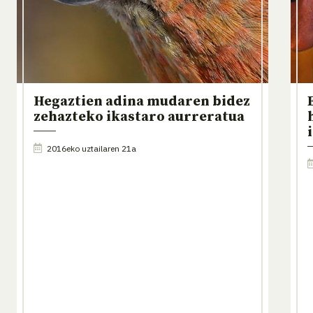
Hegaztien adina mudaren bidez
zehazteko ikastaro aurreratua
2016eko uztailaren 21a