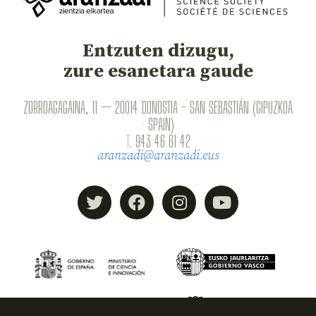
Entzuten dizugu,
zure esanetara gaude
ZORROAGAGAINA, 11 — 20014 DONOSTIA - SAN SEBASTIÁN (GIPUZKOA
· SPAIN)
T.
943 46 61 42
aranzadi@aranzadi.eus