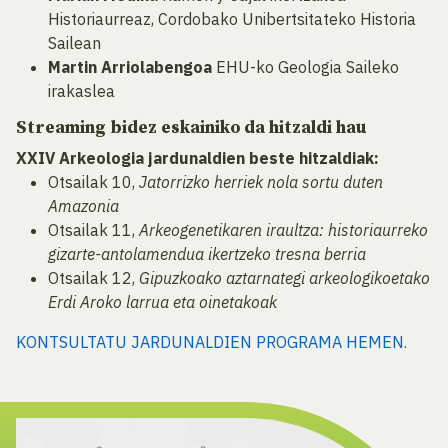
Historiaurreaz, Cordobako Unibertsitateko Historia
Sailean
Martin Arriolabengoa
EHU-ko Geologia Saileko
irakaslea
Streaming bidez eskainiko da hitzaldi hau
XXIV Arkeologia jardunaldien beste hitzaldiak:
Otsailak 10,
Jatorrizko herriek nola sortu duten
Amazonia
Otsailak 11,
Arkeogenetikaren iraultza: historiaurreko
gizarte-antolamendua ikertzeko tresna berria
Otsailak 12,
Gipuzkoako aztarnategi arkeologikoetako
Erdi Aroko larrua eta oinetakoak
KONTSULTATU JARDUNALDIEN PROGRAMA HEMEN.