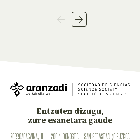
Entzuten dizugu,
zure esanetara gaude
ZORROAGAGAINA, 11 — 20014 DONOSTIA - SAN SEBASTIÁN (GIPUZKOA