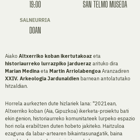
19:00
SAN TELMO MUSEOA
SALNEURRIA
DOAN
Aiako
Altxerriko koban ikertutakoaz
eta
historiaurreko lurrazpiko jardueraz
arituko dira
Marian Medina
eta
Martin Arriolabengoa
Aranzadiren
XXIV. Arkeologia Jardunaldien
barnean antolatutako
hitzaldian.
Horrela aurkezten dute hizlariek lana: "2021ean,
Altxerriko koban (Aia, Gipuzkoa) ikerketa-proiektu bati
ekin genion, historiaurreko komunitateek lurpeko espazio
hori nola erabiltzen duten hobeto jakiteko. Haitzuloa
ezaguna da labar-artearen bikaintasunagatik, baina