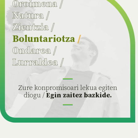
Oroimena
/
Natura
/
Zientzia
/
Boluntariotza
/
Ondarea
/
Lurraldea
/
Zure konpromisoari lekua egiten
diogu /
Egin zaitez bazkide.