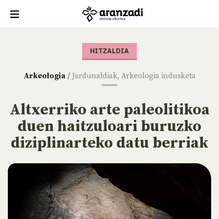
HITZALDIA
Arkeologia
/
Jardunaldiak
,
Arkeologia indusketa
Altxerriko arte paleolitikoa
duen haitzuloari buruzko
diziplinarteko datu berriak