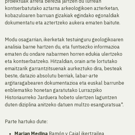
proiektuak arreta berezia jartzen du lurrean
kontserbatutako aztarna arkeologikoen azterketan,
kobazuloaren barruan gizakiak egindako egonaldiak
dokumentatu eta aztertzeko aukera ematen baitute.
Modu osagarrian, ikerketak testuinguru geologikoaren
analisia barne hartzen du, eta funtsezko informazioa
ematen du ondare nabarmen horren edukia ulertzeko
eta kontserbatzeko. Hitzaldian, orain arte lortutako
emaitzarik garrantzitsuenak aurkeztuko dira, besteak
beste, datazio absolutu berriak, labar-arte
argitaragabearen dokumentazioa eta euskal barrunbe
enblematiko honetan garatutako Lurrazpiko
Historiaurreko Jarduera hobeto ulertzen laguntzen
duten diziplina anitzeko datuen multzo esanguratsua".
Parte hartuko dute:
Marian Medina
Ramón y Cajal ikertzailea