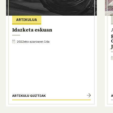
ARTIKULUA
Idazketa eskuan
2022eko azaroaren 14a
ARTIKULU GUZTIAK