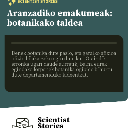
SCIENTIST STORIES
Aranzadiko emakumeak:
botanikako taldea
Denek botanika dute pasio, eta garaiko afizioa
ofizio bilakatzeko egin dute lan. Oraindik
erronka ugari daude aurretik, baina eurek
egindako lorpenek botanika ogibide bihurtu
dute departamenduko kideentzat.
Scientist
Stories