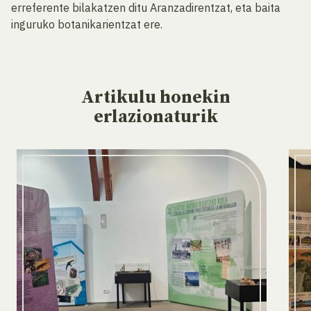
erreferente bilakatzen ditu Aranzadirentzat, eta baita
inguruko botanikarientzat ere.
Artikulu
honekin
erlazionaturik