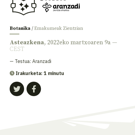
Botanika
/
Emakumeak Zientzian
Asteazkena
, 2022eko martxoaren 9a —
CEST
— Testua:
Aranzadi
Irakurketa: 1 minutu