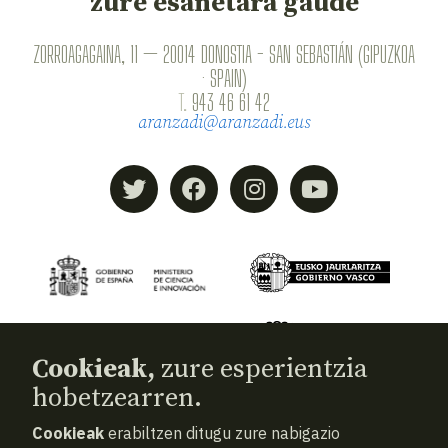
zure esanetara gaude
ZORROAGAGAINA, 11 — 20014 DONOSTIA - SAN SEBASTIÁN (GIPUZKOA
· SPAIN)
T.
943 46 61 42
aranzadi@aranzadi.eus
Cookieak,
zure esperientzia
hobetzearren.
Cookieak
erabiltzen ditugu zure nabigazio