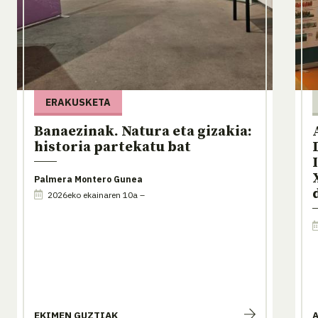
ERAKUSKETA
Banaezinak. Natura eta gizakia:
historia partekatu bat
Palmera Montero Gunea
2026eko ekainaren 10a –
EKIMEN GUZTIAK