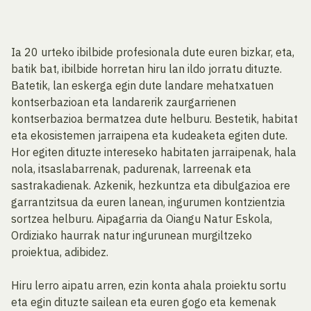
Ia 20 urteko ibilbide profesionala dute euren bizkar, eta,
batik bat, ibilbide horretan hiru lan ildo jorratu dituzte.
Batetik, lan eskerga egin dute landare mehatxatuen
kontserbazioan eta landarerik zaurgarrienen
kontserbazioa bermatzea dute helburu. Bestetik, habitat
eta ekosistemen jarraipena eta kudeaketa egiten dute.
Hor egiten dituzte intereseko habitaten jarraipenak, hala
nola, itsaslabarrenak, padurenak, larreenak eta
sastrakadienak. Azkenik, hezkuntza eta dibulgazioa ere
garrantzitsua da euren lanean, ingurumen kontzientzia
sortzea helburu. Aipagarria da Oiangu Natur Eskola,
Ordiziako haurrak natur ingurunean murgiltzeko
proiektua, adibidez.
Hiru lerro aipatu arren, ezin konta ahala proiektu sortu
eta egin dituzte sailean eta euren gogo eta kemenak