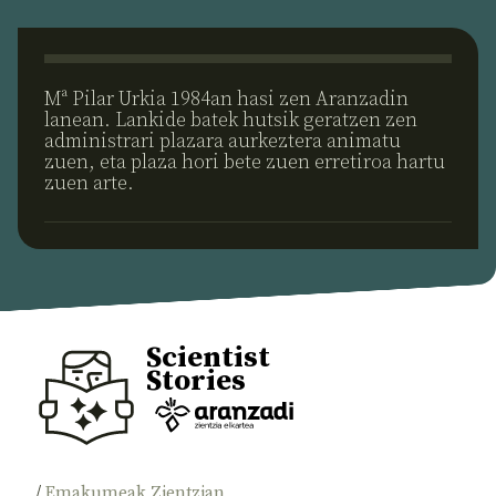
Mª Pilar Urkia 1984an hasi zen Aranzadin
lanean. Lankide batek hutsik geratzen zen
administrari plazara aurkeztera animatu
zuen, eta plaza hori bete zuen erretiroa hartu
zuen arte.
Scientist
Stories
/
Emakumeak Zientzian