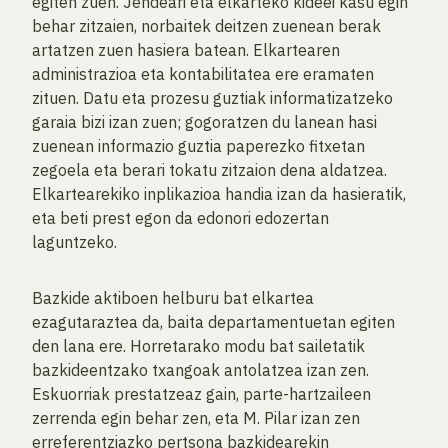
egiten zuen. Jendeari eta elkarteko kideei kasu egin
behar zitzaien, norbaitek deitzen zuenean berak
artatzen zuen hasiera batean. Elkartearen
administrazioa eta kontabilitatea ere eramaten
zituen. Datu eta prozesu guztiak informatizatzeko
garaia bizi izan zuen; gogoratzen du lanean hasi
zuenean informazio guztia paperezko fitxetan
zegoela eta berari tokatu zitzaion dena aldatzea.
Elkartearekiko inplikazioa handia izan da hasieratik,
eta beti prest egon da edonori edozertan
laguntzeko.
Bazkide aktiboen helburu bat elkartea
ezagutaraztea da, baita departamentuetan egiten
den lana ere. Horretarako modu bat sailetatik
bazkideentzako txangoak antolatzea izan zen.
Eskuorriak prestatzeaz gain, parte-hartzaileen
zerrenda egin behar zen, eta M. Pilar izan zen
erreferentziazko pertsona bazkidearekin