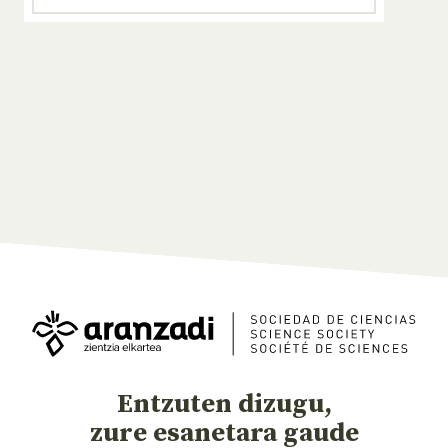
Entzuten dizugu,
zure esanetara gaude