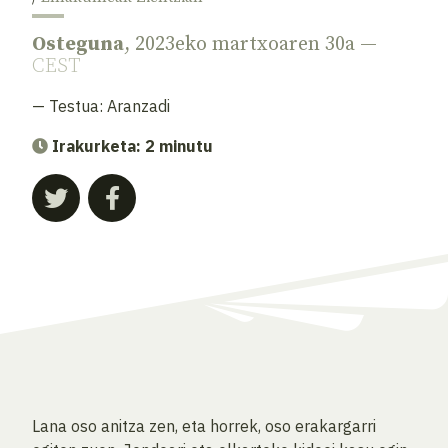
Osteguna
, 2023eko martxoaren 30a —
CEST
— Testua:
Aranzadi
Irakurketa: 2 minutu
Lana oso anitza zen, eta horrek, oso erakargarri