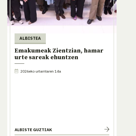
ALBISTEA
Emakumeak Zientzian, hamar
urte sareak ehuntzen
2026eko urtarrilaren 14a
ALBISTE GUZTIAK