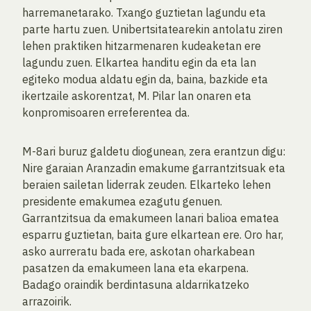
harremanetarako. Txango guztietan lagundu eta
parte hartu zuen. Unibertsitatearekin antolatu ziren
lehen praktiken hitzarmenaren kudeaketan ere
lagundu zuen. Elkartea handitu egin da eta lan
egiteko modua aldatu egin da, baina, bazkide eta
ikertzaile askorentzat, M. Pilar lan onaren eta
konpromisoaren erreferentea da.
M-8ari buruz galdetu diogunean, zera erantzun digu:
Nire garaian Aranzadin emakume garrantzitsuak eta
beraien sailetan liderrak zeuden. Elkarteko lehen
presidente emakumea ezagutu genuen.
Garrantzitsua da emakumeen lanari balioa ematea
esparru guztietan, baita gure elkartean ere. Oro har,
asko aurreratu bada ere, askotan oharkabean
pasatzen da emakumeen lana eta ekarpena.
Badago oraindik berdintasuna aldarrikatzeko
arrazoirik.