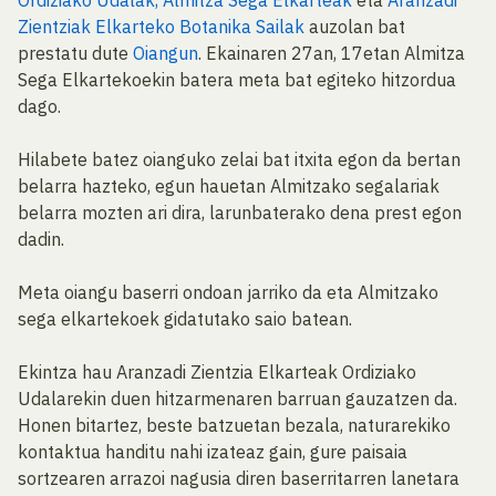
Ordiziako Udalak,
Almitza Sega Elkarteak
eta
Aranzadi
Zientziak Elkarteko Botanika Sailak
auzolan bat
prestatu dute
Oiangun
. Ekainaren 27an, 17etan Almitza
Sega Elkartekoekin batera meta bat egiteko hitzordua
dago.
Hilabete batez oianguko zelai bat itxita egon da bertan
belarra hazteko, egun hauetan Almitzako segalariak
belarra mozten ari dira, larunbaterako dena prest egon
dadin.
Meta oiangu baserri ondoan jarriko da eta Almitzako
sega elkartekoek gidatutako saio batean.
Ekintza hau Aranzadi Zientzia Elkarteak Ordiziako
Udalarekin duen hitzarmenaren barruan gauzatzen da.
Honen bitartez, beste batzuetan bezala, naturarekiko
kontaktua handitu nahi izateaz gain, gure paisaia
sortzearen arrazoi nagusia diren baserritarren lanetara