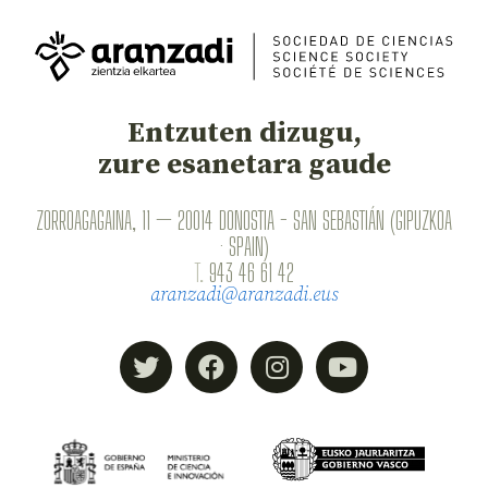
Entzuten dizugu,
zure esanetara gaude
ZORROAGAGAINA, 11 — 20014 DONOSTIA - SAN SEBASTIÁN (GIPUZKOA
· SPAIN)
T.
943 46 61 42
aranzadi@aranzadi.eus