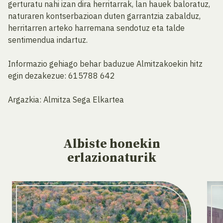
gerturatu nahi izan dira herritarrak, lan hauek baloratuz,
naturaren kontserbazioan duten garrantzia zabalduz,
herritarren arteko harremana sendotuz eta talde
sentimendua indartuz.
Informazio gehiago behar baduzue Almitzakoekin hitz
egin dezakezue: 615788 642
Argazkia: Almitza Sega Elkartea
Albiste
honekin
erlazionaturik