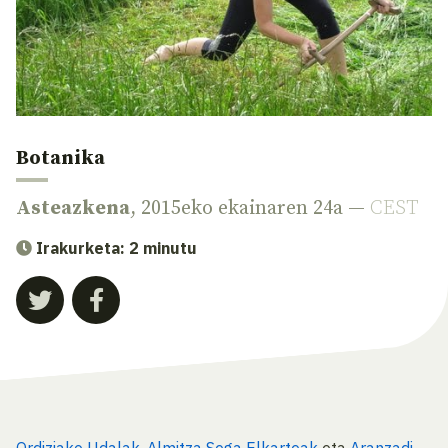
Botanika
Asteazkena
, 2015eko ekainaren 24a —
CEST
Irakurketa: 2 minutu