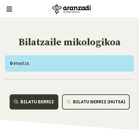
Bilatzaile mikologikoa
0
emaitza
BILATU BERRIZ
BILATU BERRIZ (HUTSA)