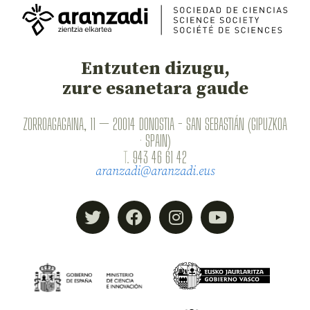
Entzuten dizugu,
zure esanetara gaude
ZORROAGAGAINA, 11 — 20014 DONOSTIA - SAN SEBASTIÁN (GIPUZKOA
· SPAIN)
T.
943 46 61 42
aranzadi@aranzadi.eus