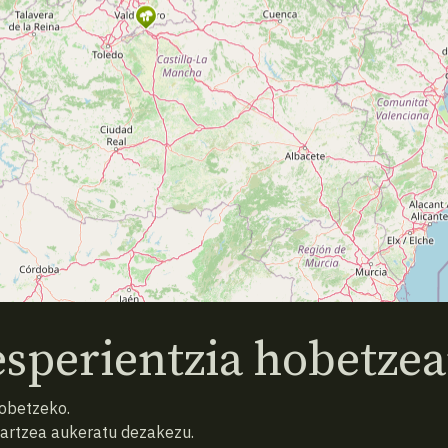
sperientzia hobetzea
hobetzeko.
hartzea aukeratu dezakezu.