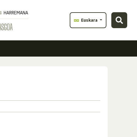
HARREMANA
Euskara
ASGOA