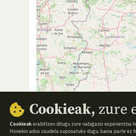
Cookieak,
zure e
Cookieak
erabiltzen ditugu zure nabigazio esperientzia 
Honekin ados zaudela suposatuko dugu, baina parte ez 