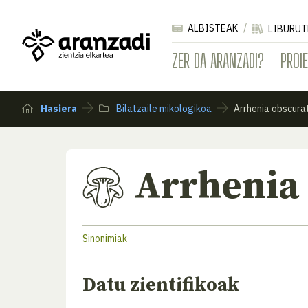
ALBISTEAK
LIBURUT
ZER DA ARANZADI?
PROI
Hasiera
Bilatzaile mikologikoa
Arrhenia obscura
Arrhenia
Sinonimiak
Datu zientifikoak