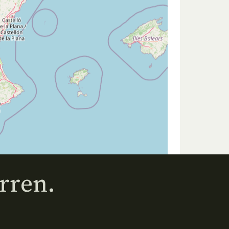
rren.