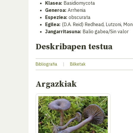
Klasea:
Basidiomycota
Generoa:
Arrhenia
Espeziea:
obscurata
Egilea:
(D.A. Reid) Redhead, Lutzoni, Mo
Jangarritasuna:
Balio gabea/Sin valor
Deskribapen testua
Bibliografia
|
Bilketak
Argazkiak