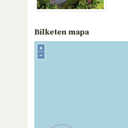
Bilketen mapa
+
−