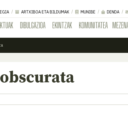
EGIA
ARTXIBOA ETA BILDUMAK
MUNIBE
DENDA
EKTUAK
DIBULGAZIOA
EKINTZAK
KOMUNITATEA
MEZEN
ta
 obscurata