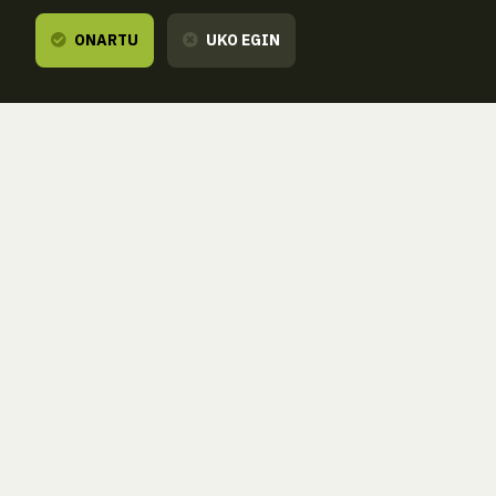
ONARTU
UKO EGIN
Entzuten dizugu,
zure esanetara gau
ZORROAGAGAINA, 11 — 20014 DONOSTIA - SAN SEBASTIÁN 