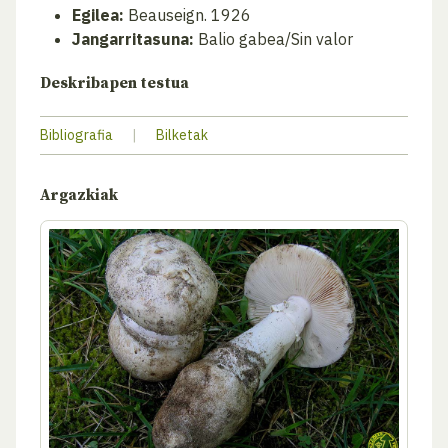
Egilea:
Beauseign. 1926
Jangarritasuna:
Balio gabea/Sin valor
Deskribapen testua
Bibliografia
|
Bilketak
Argazkiak