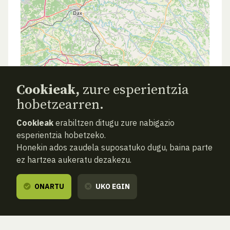
Cookieak,
zure esperientzia
hobetzearren.
Cookieak
erabiltzen ditugu zure nabigazio
esperientzia hobetzeko.
Honekin ados zaudela suposatuko dugu, baina parte
ez hartzea aukeratu dezakezu.
ONARTU
UKO EGIN