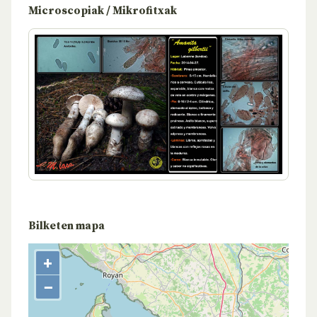
Microscopiak / Mikrofitxak
Bilketen mapa
+
−