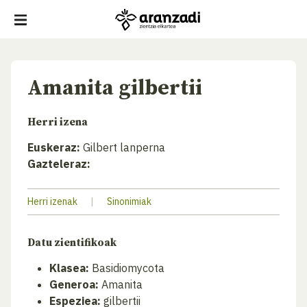
Amanita gilbertii
Herri izena
Euskeraz:
Gilbert lanperna
Gazteleraz:
Herri izenak
|
Sinonimiak
Datu zientifikoak
Klasea:
Basidiomycota
Generoa:
Amanita
Espeziea:
gilbertii