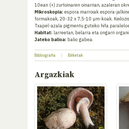
10ean (+) zurtoinaren oinarrian, azaleran okr
Mikroskopia:
espora marroiak espora-jalkinea
formakoak, 20-32 x 7,5-10 μm-koak. Keilozist
Txapel-azala pigmentu gutxiko hifa paraleloe
Habitat:
larreetan, belarra eta ongarri organ
Jateko balioa:
balio gabea.
Bibliografia
|
Bilketak
Argazkiak