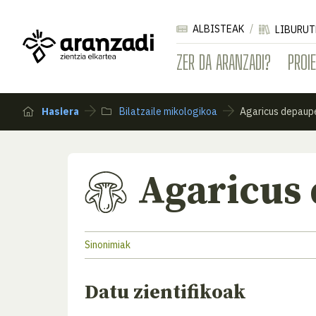
ALBISTEAK
LIBURUT
ZER DA ARANZADI?
PROI
Hasiera
Bilatzaile mikologikoa
Agaricus depaup
Agaricus
Sinonimiak
Datu zientifikoak