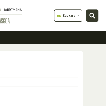
HARREMANA
Euskara
ASGOA