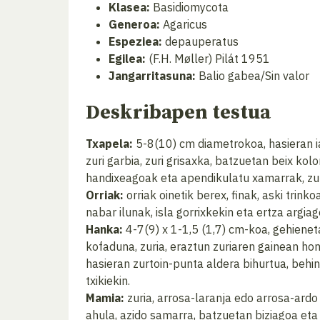
Klasea:
Basidiomycota
Generoa:
Agaricus
Espeziea:
depauperatus
Egilea:
(F.H. Møller) Pilát 1951
Jangarritasuna:
Balio gabea/Sin valor
Deskribapen testua
Txapela:
5-8(10) cm diametrokoa, hasieran ia
zuri garbia, zuri grisaxka, batzuetan beix ko
handixeagoak eta apendikulatu xamarrak, zun
Orriak:
orriak oinetik berex, finak, aski trin
nabar ilunak, isla gorrixkekin eta ertza argiag
Hanka:
4-7(9) x 1-1,5 (1,7) cm-koa, gehieneta
kofaduna, zuria, eraztun zuriaren gainean ho
hasieran zurtoin-punta aldera bihurtua, behin
txikiekin.
Mamia:
zuria, arrosa-laranja edo arrosa-ardo 
ahula, azido samarra, batzuetan biziagoa et