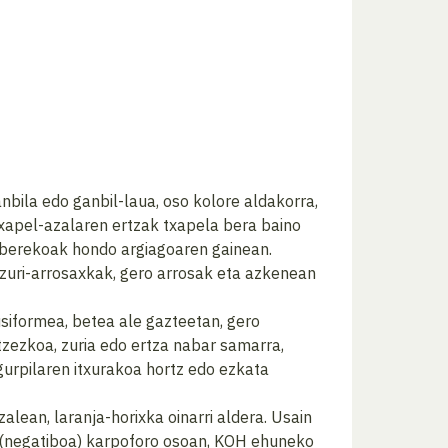
nbila edo ganbil-laua, oso kolore aldakorra,
 txapel-azalaren ertzak txapela bera baino
e berekoak hondo argiagoaren gainean.
n zuri-arrosaxkak, gero arrosak eta azkenean
fusiformea, betea ale gazteetan, gero
tzezkoa, zuria edo ertza nabar samarra,
 gurpilaren itxurakoa hortz edo ezkata
alean, laranja-horixka oinarri aldera. Usain
a (negatiboa) karpoforo osoan, KOH ehuneko