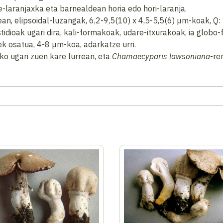
e-laranjaxka eta barnealdean horia edo hori-laranja.
n, elipsoidal-luzangak, 6,2-9,5(10) x 4,5-5,5(6) μm-koak, Q: 
idioak ugari dira, kali-formakoak, udare-itxurakoak, ia globo
k osatua, 4-8 μm-koa, adarkatze urri.
iko ugari zuen kare lurrean, eta
Chamaecyparis lawsoniana
-re