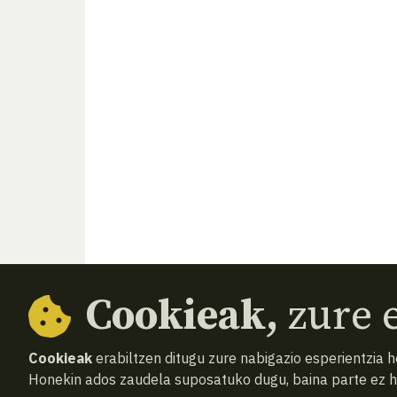
Cookieak,
zure e
Cookieak
erabiltzen ditugu zure nabigazio esperientzia 
Honekin ados zaudela suposatuko dugu, baina parte ez 