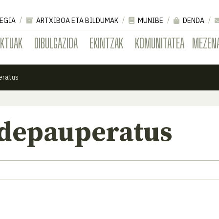
EGIA
ARTXIBOA ETA BILDUMAK
MUNIBE
DENDA
EKTUAK
DIBULGAZIOA
EKINTZAK
KOMUNITATEA
MEZEN
eratus
 depauperatus