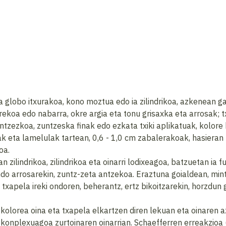
 globo itxurakoa, kono moztua edo ia zilindrikoa, azkenean ga
lorekoa edo nabarra, okre argia eta tonu grisaxka eta arrosak;
tzezkoa, zuntzeska finak edo ezkata txiki aplikatuak, kolor
koak eta lamelulak tartean, 0,6 - 1,0 cm zabalerakoak, hasiera
oa.
n zilindrikoa, zilindrikoa eta oinarri lodixeagoa, batzuetan ia 
ndo arrosarekin, zuntz-zeta antzekoa. Eraztuna goialdean, min
 txapela ireki ondoren, beherantz, ertz bikoitzarekin, horzdun
kolorea oina eta txapela elkartzen diren lekuan eta oinaren az
a konplexuagoa zurtoinaren oinarrian. Schaefferren erreakzio