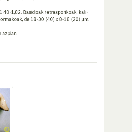
1,40-1,82. Basidioak tetrasporikoak, kali-
-formakoak, de 18-30 (40) x 8-18 (20) μm.
n azpian.