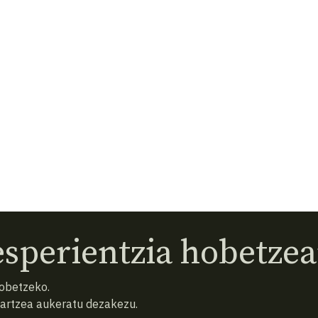
sperientzia hobetzea
hobetzeko.
hartzea aukeratu dezakezu.