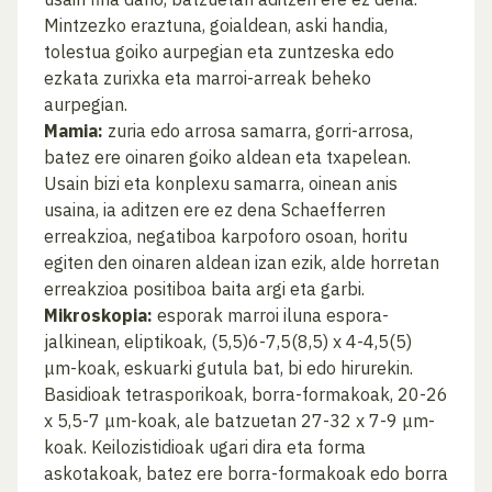
Mintzezko eraztuna, goialdean, aski handia,
tolestua goiko aurpegian eta zuntzeska edo
ezkata zurixka eta marroi-arreak beheko
aurpegian.
Mamia:
zuria edo arrosa samarra, gorri-arrosa,
batez ere oinaren goiko aldean eta txapelean.
Usain bizi eta konplexu samarra, oinean anis
usaina, ia aditzen ere ez dena Schaefferren
erreakzioa, negatiboa karpoforo osoan, horitu
egiten den oinaren aldean izan ezik, alde horretan
erreakzioa positiboa baita argi eta garbi.
Mikroskopia:
esporak marroi iluna espora-
jalkinean, eliptikoak, (5,5)6-7,5(8,5) x 4-4,5(5)
μm-koak, eskuarki gutula bat, bi edo hirurekin.
Basidioak tetrasporikoak, borra-formakoak, 20-26
x 5,5-7 μm-koak, ale batzuetan 27-32 x 7-9 μm-
koak. Keilozistidioak ugari dira eta forma
askotakoak, batez ere borra-formakoak edo borra