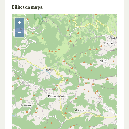
Bilketen mapa
+
−