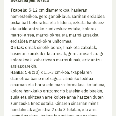
Deskribapen testua
Txapela:
5-12 cm diametrokoa, hasieran
hemiesferikoa, gero ganbil-laua, sarritan erdialdea
pixka bat beheratua eta titiduna, ezkata haritsuez
eta artile-antzeko zuntzeskez estalia, kolorez
marroi-arrea, marroi-okrea eta marroi-grisaxka,
erdialdea marroi-okre uniformea.
Orriak:
orriak oinetik berex, finak eta zabalak,
hasieran zurixkak eta arrosak, gero arrosa-haragi
kolorekoak, zahartzean marroi ilunak, ertz antzu
argiagoarekin.
Hanka:
5-8(10) x 1,5-3 cm-koa, txapelaren
diametroa baino motzagoa, zilindriko loditua
oinarrian eta borra edo mazo-formakoa, kofaduna,
kolore horixkako errizomorfo batekin edo birekin,
zuria eta ukitzean arre kolore arina hartzen duten
zuntzeska finez estalia. Oinaren oinarrian mintz
hondakinak ageri dira 2 edo 3 tokitan, eta anis
usain fina dario, batzuetan aditzen ere ez dena.