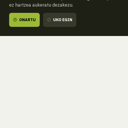
ez hartzea aukeratu dezakezu.
ONARTU
UKO EGIN