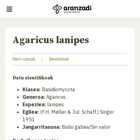
Agaricus lanipes
Herri izenak
|
Sinonimiak
Datu zientifikoak
Klasea:
Basidiomycota
Generoa:
Agaricus
Espeziea:
lanipes
Egilea:
(F.H. Møller & Jul. Schäff.) Singer
1951
Jangarritasuna:
Balio gabea/Sin valor