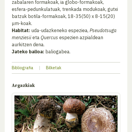
zabalaren formakoak, ia globo-formakoak,
esfera-pedunkulatuak, trenkada modukoak, gutxi
batzuk botila-formakoak, 18-35(50) x 8-15(20)
μm-koak.
Habitat:
uda-udazkeneko espeziea,
Pseudotsuga
menziesii
eta
Quercus
espezien azpialdean
aurkitzen dena.
Jateko balioa:
baliogabea.
Bibliografia
|
Bilketak
Argazkiak