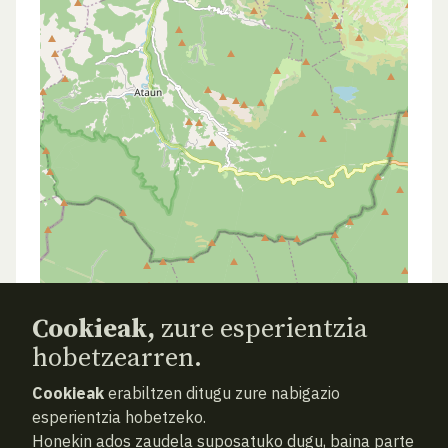
Cookieak,
zure esperientzia
hobetzearren.
Cookieak
erabiltzen ditugu zure nabigazio
esperientzia hobetzeko.
Honekin ados zaudela suposatuko dugu, baina parte