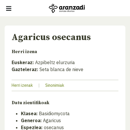
Agaricus osecanus
Herri izena
Euskeraz:
Azpibeltz elurzuria
Gazteleraz:
Seta blanca de nieve
Herri izenak
|
Sinonimiak
Datu zientifikoak
Klasea:
Basidiomycota
Generoa:
Agaricus
Espeziea:
osecanus