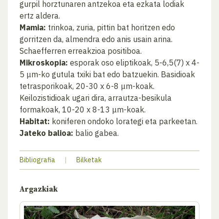
gurpil horztunaren antzekoa eta ezkata lodiak
ertz aldera.
Mamia:
trinkoa, zuria, pittin bat horitzen edo
gorritzen da, almendra edo anis usain arina.
Schaefferren erreakzioa positiboa.
Mikroskopia:
esporak oso eliptikoak, 5-6,5(7) x 4-
5 μm-ko gutula txiki bat edo batzuekin. Basidioak
tetrasporikoak, 20-30 x 6-8 μm-koak.
Keilozistidioak ugari dira, arrautza-besikula
formakoak, 10-20 x 8-13 μm-koak.
Habitat:
koniferen ondoko lorategi eta parkeetan.
Jateko balioa:
balio gabea.
Bibliografia
|
Bilketak
Argazkiak