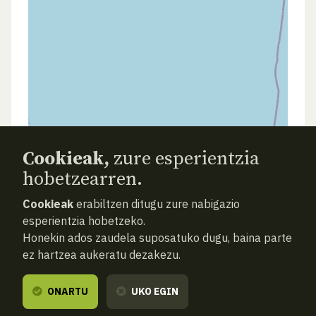
Cookieak,
zure esperientzia
hobetzearren.
Cookieak
erabiltzen ditugu zure nabigazio
esperientzia hobetzeko.
Honekin ados zaudela suposatuko dugu, baina parte
ez hartzea aukeratu dezakezu.
ONARTU
UKO EGIN