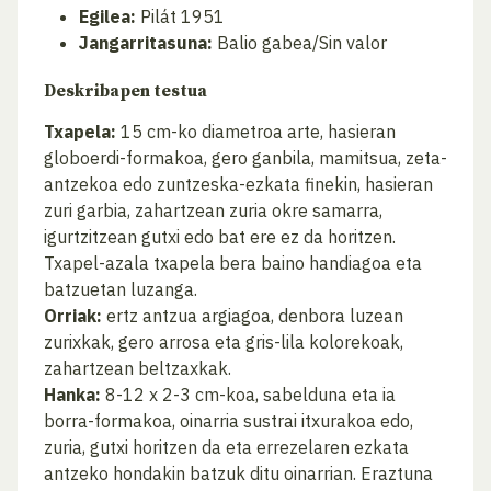
Egilea:
Pilát 1951
Jangarritasuna:
Balio gabea/Sin valor
Deskribapen testua
Txapela:
15 cm-ko diametroa arte, hasieran
globoerdi-formakoa, gero ganbila, mamitsua, zeta-
antzekoa edo zuntzeska-ezkata finekin, hasieran
zuri garbia, zahartzean zuria okre samarra,
igurtzitzean gutxi edo bat ere ez da horitzen.
Txapel-azala txapela bera baino handiagoa eta
batzuetan luzanga.
Orriak:
ertz antzua argiagoa, denbora luzean
zurixkak, gero arrosa eta gris-lila kolorekoak,
zahartzean beltzaxkak.
Hanka:
8-12 x 2-3 cm-koa, sabelduna eta ia
borra-formakoa, oinarria sustrai itxurakoa edo,
zuria, gutxi horitzen da eta errezelaren ezkata
antzeko hondakin batzuk ditu oinarrian. Eraztuna