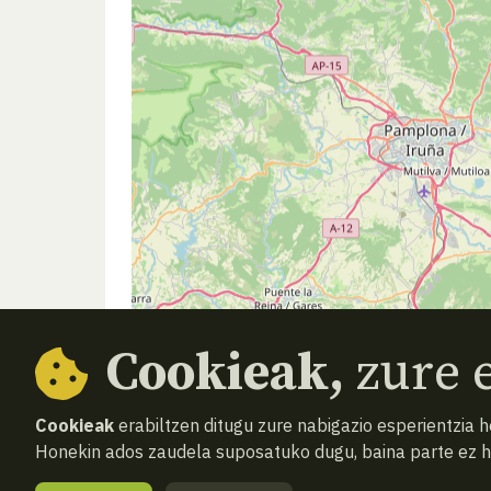
Cookieak,
zure e
Cookieak
erabiltzen ditugu zure nabigazio esperientzia 
Honekin ados zaudela suposatuko dugu, baina parte ez 