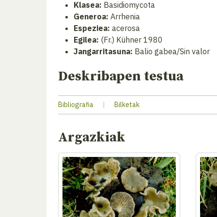
Klasea:
Basidiomycota
Generoa:
Arrhenia
Espeziea:
acerosa
Egilea:
(Fr.) Kühner 1980
Jangarritasuna:
Balio gabea/Sin valor
Deskribapen testua
Bibliografia
|
Bilketak
Argazkiak