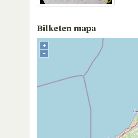
Bilketen mapa
+
−