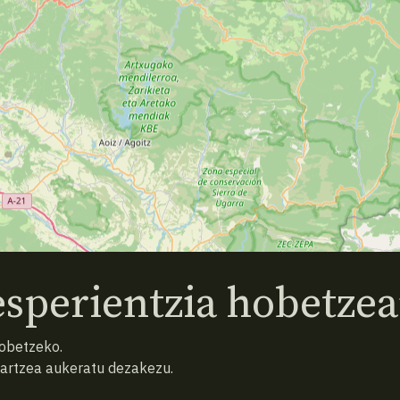
sperientzia hobetzea
hobetzeko.
hartzea aukeratu dezakezu.