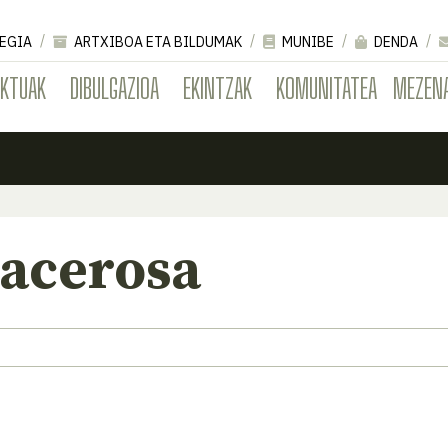
EGIA
ARTXIBOA ETA BILDUMAK
MUNIBE
DENDA
EKTUAK
DIBULGAZIOA
EKINTZAK
KOMUNITATEA
MEZEN
 acerosa