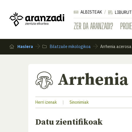
ALBISTEAK
LIBURUT
ZER DA ARANZADI?
PROI
Hasiera
Bilatzaile mikologikoa
Arrhenia acerosa
Arrhenia
Herri izenak
|
Sinonimiak
Datu zientifikoak