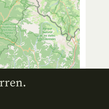
rren.