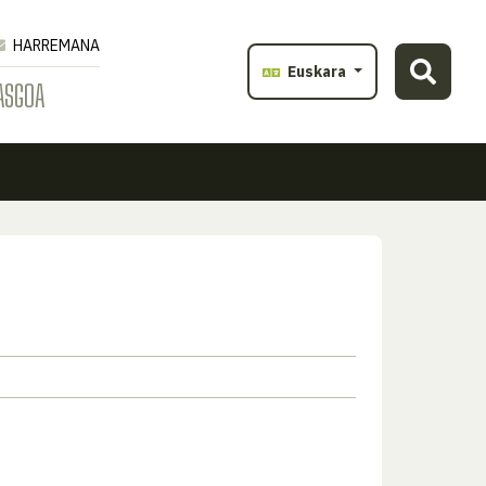
HARREMANA
Euskara
ASGOA