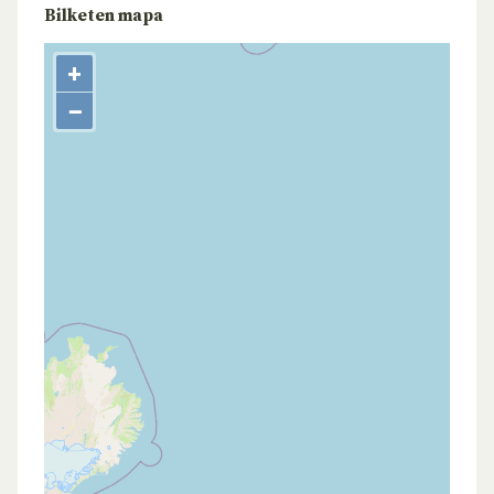
Bilketen mapa
+
−