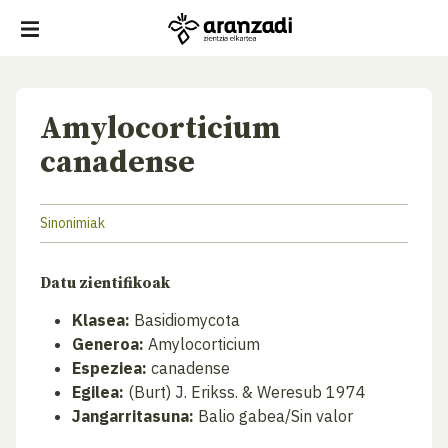
Amylocorticium
canadense
Sinonimiak
Datu zientifikoak
Klasea:
Basidiomycota
Generoa:
Amylocorticium
Espeziea:
canadense
Egilea:
(Burt) J. Erikss. & Weresub 1974
Jangarritasuna:
Balio gabea/Sin valor