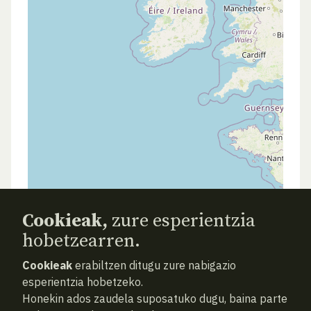
Cookieak,
zure esperientzia
hobetzearren.
Cookieak
erabiltzen ditugu zure nabigazio
esperientzia hobetzeko.
Honekin ados zaudela suposatuko dugu, baina parte