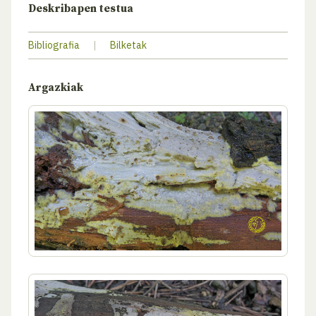
Deskribapen testua
Bibliografia
|
Bilketak
Argazkiak