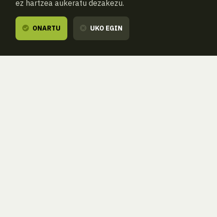
ez hartzea aukeratu dezakezu.
ONARTU
UKO EGIN