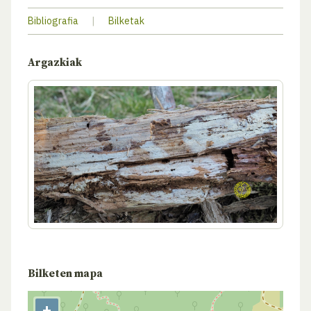
Bibliografia
|
Bilketak
Argazkiak
Bilketen mapa
+