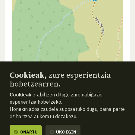
Cookieak,
zure esperientzia
hobetzearren.
AURREKOA
HURRENGOA
ATZERA
Cookieak
erabiltzen ditugu zure nabigazio
esperientzia hobetzeko.
Honekin ados zaudela suposatuko dugu, baina parte
ez hartzea aukeratu dezakezu.
ONARTU
UKO EGIN