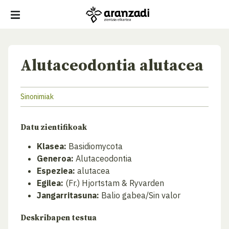
Alutaceodontia alutacea
Sinonimiak
Datu zientifikoak
Klasea:
Basidiomycota
Generoa:
Alutaceodontia
Espeziea:
alutacea
Egilea:
(Fr.) Hjortstam & Ryvarden
Jangarritasuna:
Balio gabea/Sin valor
Deskribapen testua