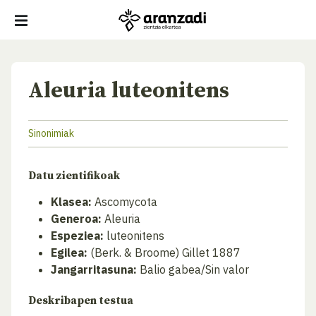
Aleuria luteonitens
Sinonimiak
Datu zientifikoak
Klasea:
Ascomycota
Generoa:
Aleuria
Espeziea:
luteonitens
Egilea:
(Berk. & Broome) Gillet 1887
Jangarritasuna:
Balio gabea/Sin valor
Deskribapen testua