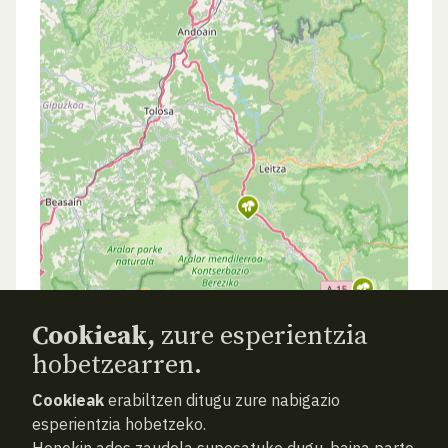
Cookieak,
zure esperientzia
hobetzearren.
Cookieak
erabiltzen ditugu zure nabigazio
esperientzia hobetzeko.