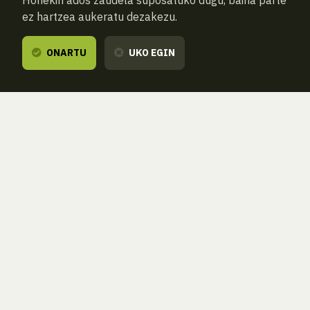
Honekin ados zaudela suposatuko dugu, baina parte
ez hartzea aukeratu dezakezu.
ONARTU
UKO EGIN