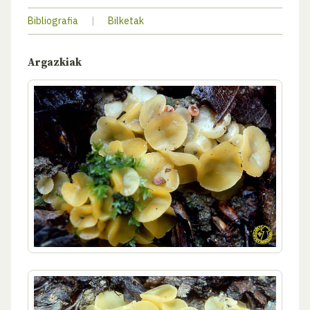
Bibliografia
|
Bilketak
Argazkiak