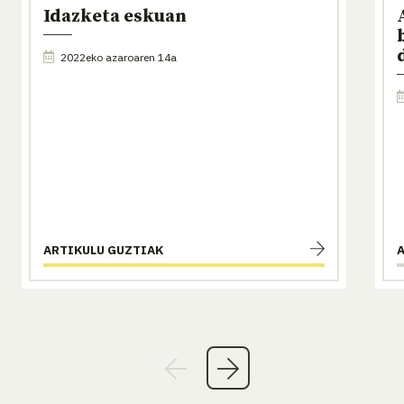
Idazketa eskuan
2022eko azaroaren 14a
ARTIKULU GUZTIAK