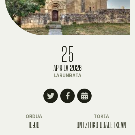
25
APIRILA
2026
LARUNBATA
ORDUA
TOKIA
10:00
UNTZITIKO UDALETXEAN