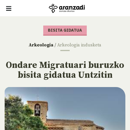
BISITA GIDATUA
Arkeologia
/
Arkeologia indusketa
Ondare Migratuari buruzko
bisita gidatua Untzitin