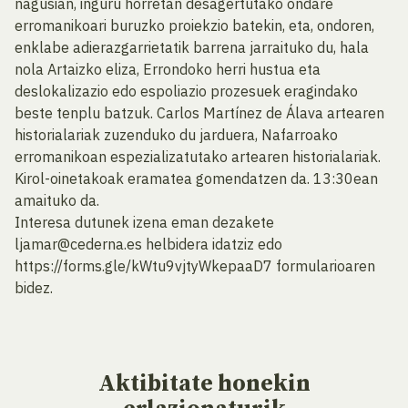
nagusian, inguru horretan desagertutako ondare
erromanikoari buruzko proiekzio batekin, eta, ondoren,
enklabe adierazgarrietatik barrena jarraituko du, hala
nola Artaizko eliza, Errondoko herri hustua eta
deslokalizazio edo espoliazio prozesuek eragindako
beste tenplu batzuk. Carlos Martínez de Álava artearen
historialariak zuzenduko du jarduera, Nafarroako
erromanikoan espezializatutako artearen historialariak.
Kirol-oinetakoak eramatea gomendatzen da. 13:30ean
amaituko da.
Interesa dutunek izena eman dezakete
ljamar@cederna.es helbidera idatziz edo
https://forms.gle/kWtu9vjtyWkepaaD7 formularioaren
bidez.
Aktibitate
honekin