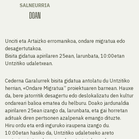
SALNEURRIA
DOAN
Unciti eta Artaizko erromanikoa, ondare migratua edo
desagertutakoa.
Bisita gidatua apirilaren 25ean, larunbata, 10:00etan
Untzitiko udaletxean.
Cederna Garalurrek bisita gidatua antolatu du Untzitiko
herrian, «Ondare Migratua” proiektuaren barnean. Hauxe
da, bere jatorritik desagertu edo deslokalizatu den kultur
ondareari balioa ematea du helburu. Doako jardunaldia
apirilaren 25ean izango da, larunbata, eta gai horretan
adituak diren pertsonen azalpenak emango dituzte.
Hiru ordu eta erdi inguruko iraupena izango du.
10:00etan hasiko da, Untzitiko udaletxeko areto