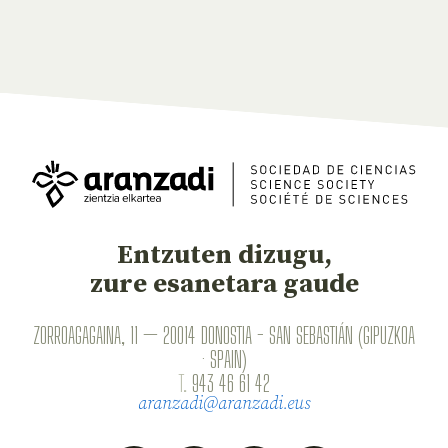
Entzuten dizugu,
zure esanetara gaude
ZORROAGAGAINA, 11 — 20014 DONOSTIA - SAN SEBASTIÁN (GIPUZKOA
· SPAIN)
T.
943 46 61 42
aranzadi@aranzadi.eus