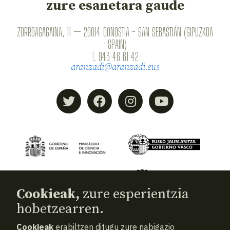
zure esanetara gaude
ZORROAGAGAINA, 11 — 20014 DONOSTIA - SAN SEBASTIÁN (GIPUZKOA
· SPAIN)
T.
943 46 61 42
aranzadi@aranzadi.eus
Cookieak,
zure esperientzia
hobetzearren.
Cookieak
erabiltzen ditugu zure nabigazio