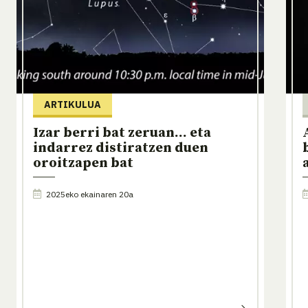
ARTIKULUA
Izar berri bat zeruan... eta
indarrez distiratzen duen
oroitzapen bat
2025eko ekainaren 20a