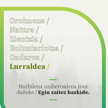
Oroimena
/
Natura
/
Zientzia
/
Boluntariotza
/
Ondarea
/
Lurraldea
/
Hurbilena unibertsalena izan
daiteke /
Egin zaitez bazkide.