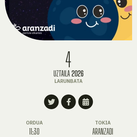
4
UZTAILA
2026
LARUNBATA
ORDUA
TOKIA
11:30
ARANZADI