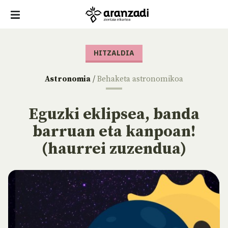
HITZALDIA
Astronomia
/
Behaketa astronomikoa
Eguzki eklipsea, banda
barruan eta kanpoan!
(haurrei zuzendua)