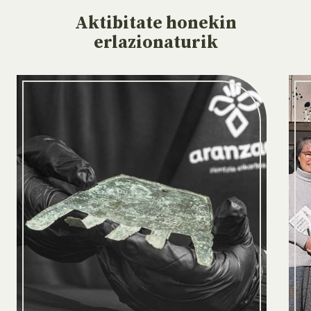
Aktibitate
honekin
erlazionaturik