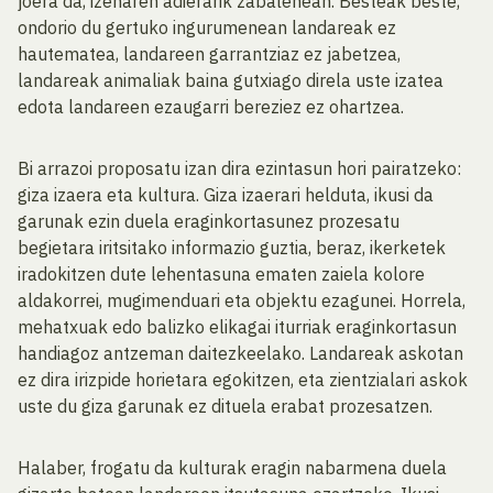
joera da, izenaren adierarik zabalenean. Besteak beste,
ondorio du gertuko ingurumenean landareak ez
hautematea, landareen garrantziaz ez jabetzea,
landareak animaliak baina gutxiago direla uste izatea
edota landareen ezaugarri bereziez ez ohartzea.
Bi arrazoi proposatu izan dira ezintasun hori pairatzeko:
giza izaera eta kultura. Giza izaerari helduta, ikusi da
garunak ezin duela eraginkortasunez prozesatu
begietara iritsitako informazio guztia, beraz, ikerketek
iradokitzen dute lehentasuna ematen zaiela kolore
aldakorrei, mugimenduari eta objektu ezagunei. Horrela,
mehatxuak edo balizko elikagai iturriak eraginkortasun
handiagoz antzeman daitezkeelako. Landareak askotan
ez dira irizpide horietara egokitzen, eta zientzialari askok
uste du giza garunak ez dituela erabat prozesatzen.
Halaber, frogatu da kulturak eragin nabarmena duela