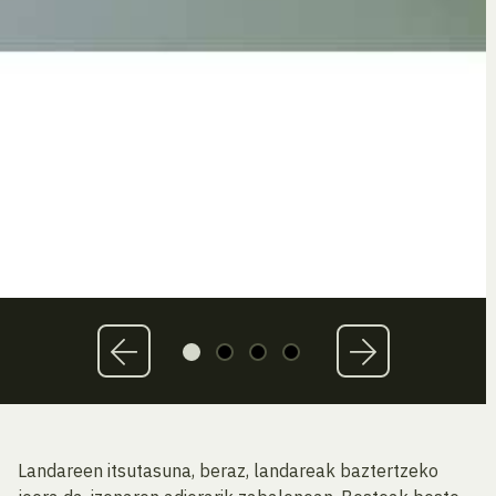
Landareen itsutasuna, beraz, landareak baztertzeko