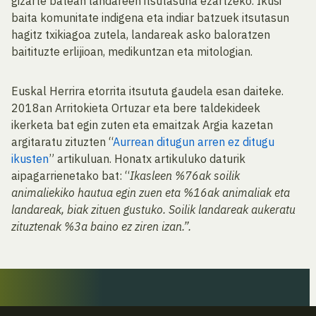
gizarte batean landareen itsutasuna ezartzeko. Ikusi
baita komunitate indigena eta indiar batzuek itsutasun
hagitz txikiagoa zutela, landareak asko baloratzen
baitituzte erlijioan, medikuntzan eta mitologian.
Euskal Herrira etorrita itsututa gaudela esan daiteke.
2018an Arritokieta Ortuzar eta bere taldekideek
ikerketa bat egin zuten eta emaitzak Argia kazetan
argitaratu zituzten “
Aurrean ditugun arren ez ditugu
ikusten
” artikuluan. Honatx artikuluko daturik
aipagarrienetako bat: “
Ikasleen %76ak soilik
animaliekiko hautua egin zuen eta %16ak animaliak eta
landareak, biak zituen gustuko. Soilik landareak aukeratu
zituztenak %3a baino ez ziren izan.”.