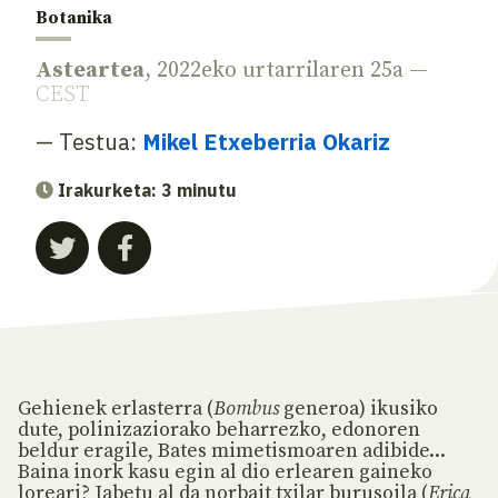
Botanika
Asteartea
, 2022eko urtarrilaren 25a —
CEST
— Testua:
Mikel Etxeberria Okariz
Irakurketa: 3 minutu
Gehienek erlasterra (
Bombus
generoa) ikusiko
dute, polinizaziorako beharrezko, edonoren
beldur eragile, Bates mimetismoaren adibide...
Baina inork kasu egin al dio erlearen gaineko
loreari? Jabetu al da norbait txilar burusoila (
Erica