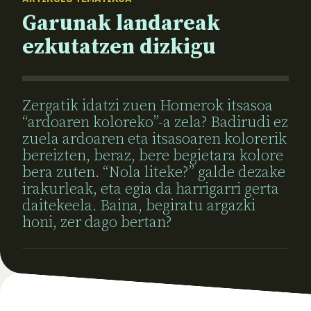
Garunak landareak
ezkutatzen dizkigu
Zergatik idatzi zuen Homerok itsasoa
“ardoaren koloreko”-a zela? Badirudi ez
zuela ardoaren eta itsasoaren kolorerik
bereizten, beraz, bere begietara kolore
bera zuten. “Nola liteke?” galde dezake
irakurleak, eta egia da harrigarri gerta
daitekeela. Baina, begiratu argazki
honi, zer dago bertan?