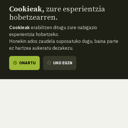
Cookieak,
zure esperientzia
hobetzearren.
Cookieak
erabiltzen ditugu zure nabigazio
esperientzia hobetzeko.
Honekin ados zaudela suposatuko dugu, baina parte
GOMENDATUTAKO IRAKURKETA
ez hartzea aukeratu dezakezu.
Preventing plant blindness)
ONARTU
UKO EGIN
James H. Wandersee y Elisabeth E. Schussler
Artikulu honetan lehen aldiz agerian jartzen da
hainbat ikerketak erakutsi dutela gero eta
ezjakintasun eta interes falta handiagoa zegoela
Ameriketako Estatu Batuetako gazteen artean
florarekiko eta animalien mundua ezagutzeko
lehentasunarekiko.