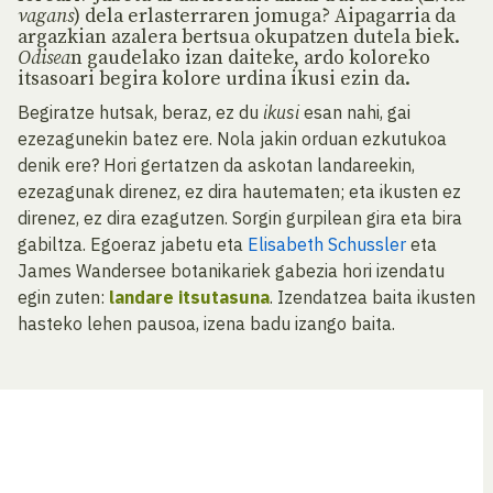
vagans
) dela erlasterraren jomuga? Aipagarria da
argazkian azalera bertsua okupatzen dutela biek.
Odisea
n gaudelako izan daiteke, ardo koloreko
itsasoari begira kolore urdina ikusi ezin da.
Begiratze hutsak, beraz, ez du
ikusi
esan nahi, gai
ezezagunekin batez ere. Nola jakin orduan ezkutukoa
denik ere? Hori gertatzen da askotan landareekin,
ezezagunak direnez, ez dira hautematen; eta ikusten ez
direnez, ez dira ezagutzen. Sorgin gurpilean gira eta bira
gabiltza. Egoeraz jabetu eta
Elisabeth Schussler
eta
James Wandersee botanikariek gabezia hori izendatu
egin zuten:
landare itsutasuna
. Izendatzea baita ikusten
hasteko lehen pausoa, izena badu izango baita.