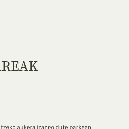
AREAK
utzeko aukera izango dute parkean