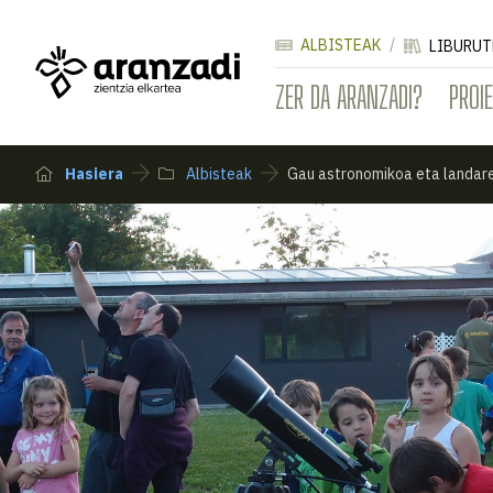
ALBISTEAK
LIBURUT
ZER DA ARANZADI?
PROI
Hasiera
Albisteak
Gau astronomikoa eta landar