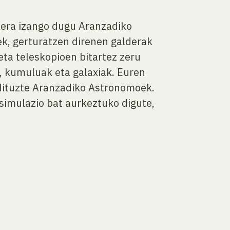
ukera izango dugu Aranzadiko
k, gerturatzen direnen galderak
eta teleskopioen bitartez zeru
, kumuluak eta galaxiak. Euren
 dituzte Aranzadiko Astronomoek.
simulazio bat aurkeztuko digute,