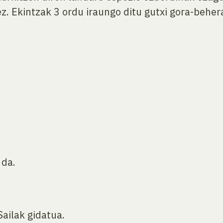
ez. Ekintzak 3 ordu iraungo ditu gutxi gora-behe
 da.
Sailak gidatua.