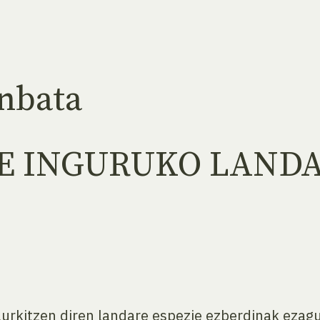
unbata
E INGURUKO LAND
urkitzen diren landare espezie ezberdinak ezag