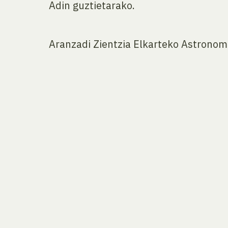
Adin guztietarako.
Aranzadi Zientzia Elkarteko Astronomi