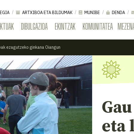
EGIA
ARTXIBOA ETA BILDUMAK
MUNIBE
DENDA
EKTUAK
DIBULGAZIOA
EKINTZAK
KOMUNITATEA
MEZEN
eak ezagutzeko ginkana Oiangun
Gau
eta