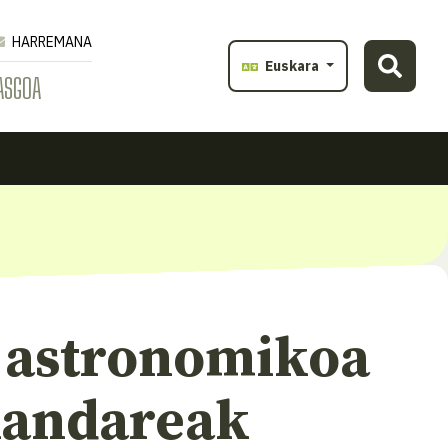
HARREMANA
Euskara
ASGOA
 astronomikoa
 landareak