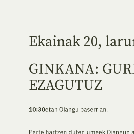
Ekainak 20, lar
GINKANA: GUR
EZAGUTUZ
10:30
etan Oiangu baserrian.
Parte hartzen duten umeek Oiangun a