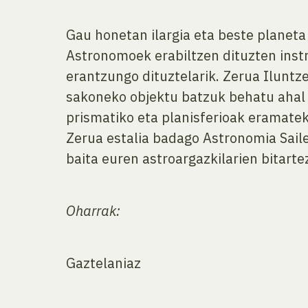
Gau honetan ilargia eta beste planeta
Astronomoek erabiltzen dituzten inst
erantzungo dituztelarik. Zerua Iluntz
sakoneko objektu batzuk behatu ahal i
prismatiko eta planisferioak eramate
Zerua estalia badago Astronomia Sail
baita euren astroargazkilarien bitarte
Oharrak:
Gaztelaniaz