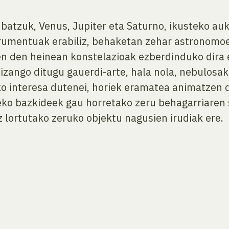
 batzuk, Venus, Jupiter eta Saturno, ikusteko a
rumentuak erabiliz, behaketan zehar astronomoe
en den heinean konstelazioak ezberdinduko dira 
zango ditugu gauerdi-arte, hala nola, nebulosak
ko interesa dutenei, horiek eramatea animatzen
eko bazkideek gau horretako zeru behagarriaren 
z lortutako zeruko objektu nagusien irudiak ere.