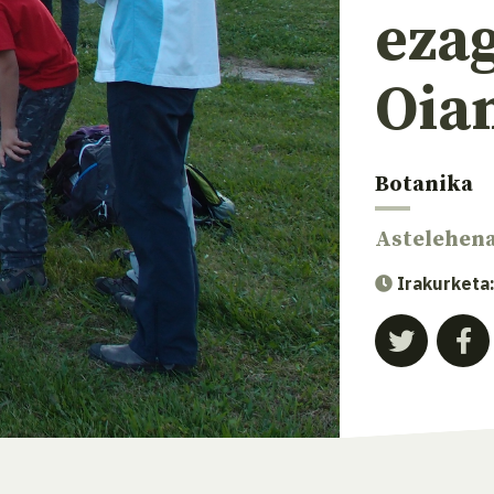
eza
Oia
Botanika
Astelehen
Irakurketa