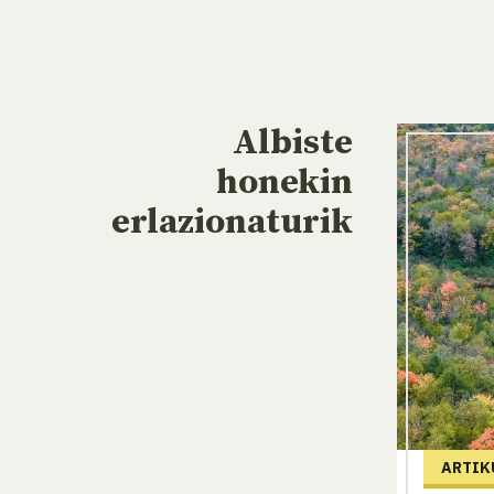
Albiste
honekin
erlazionaturik
ARTIK