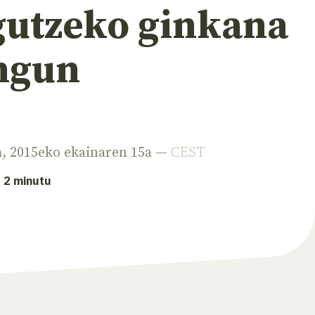
gutzeko ginkana
ngun
a
, 2015eko ekainaren 15a —
CEST
: 2 minutu